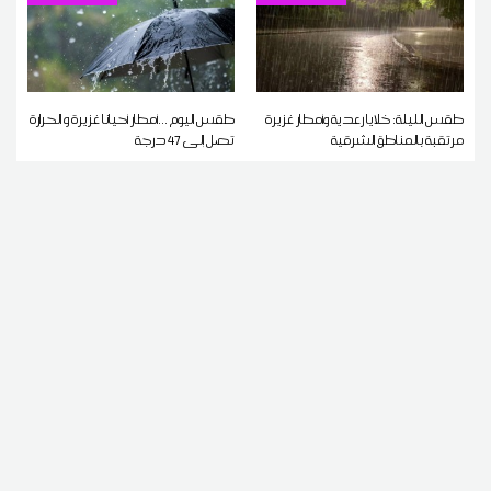
طقس الليلة: خلايا رعدية وأمطار غزيرة
طقس اليوم ...أمطار أحيانا غزيرة و الحرارة
مرتقبة بالمناطق الشرقية
تصل إلى 47 درجة