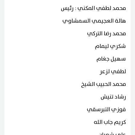
محمد لطفي المكني : رئيس
هالة العجيمي السمشاوي
محمد رضا التركي
شكري ليمام
سهيل جغام
لطفي لزعر
محمد الحبيب الشيخ
رشاد تنيش
فوزي التبرسقي
كريم جاب الله
علي شعبان