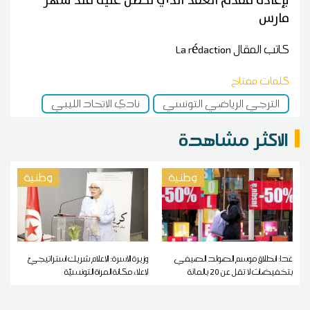
بإعادة مقدم العقد آلذي تحصل عليه منذ شهر
مارس
كاتب المقال
La rédaction
كلمات مفتاح
الترجي الرياضي التونسي
نادي الإتحاد الليبي
الاكثر مشاهدة
وطنية
وطنية
غدا: انطلاق موسم الصولد الصيفي
وزيرة الأسرة: الإعلام شريك استراتيجيّ
بتخفيضات لا تقل عن 20 بالمائة
لإعلاء مكانة المرأة التونسيّة