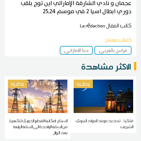
عجمان و نادي الشارقة الإماراتي اين توج بلقب
دوري ابطال اسيا 2 في موسم 24ـ25
كاتب المقال
La rédaction
كلمات مفتاح
فراس بالعربي
حتا الإماراتي
الاكثر مشاهدة
وطنية
وطنية
فلكيا... تحديد موعد المولد النبوي
الستاغ: إمكانية القطع الدوري للكهرباء
الشريف
من الساعة الواحدة الى الساعة الرابعة
بعد الزوال