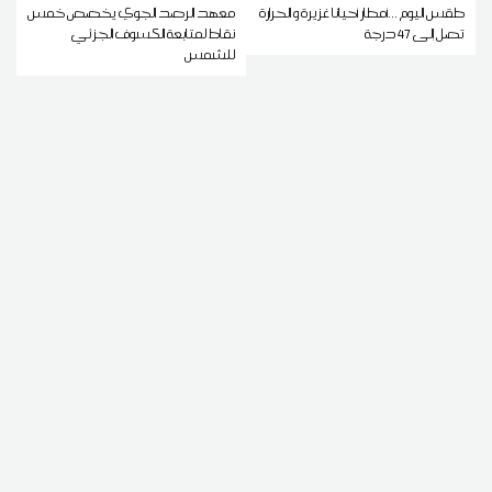
طقس اليوم ...أمطار أحيانا غزيرة و الحرارة
معهد الرصد الجوي يخصص خمس
تصل إلى 47 درجة
نقاط لمتابعة الكسوف الجزئي
للشمس