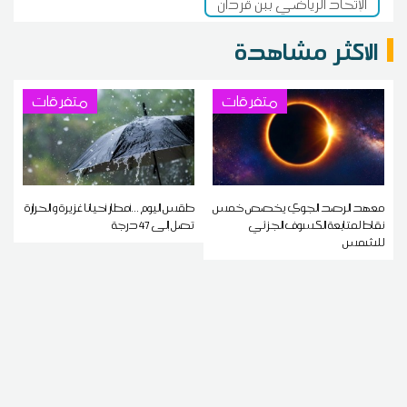
الإتحاد الرياضي ببن قردان
الاكثر مشاهدة
متفرقات
متفرقات
معهد الرصد الجوي يخصص خمس
طقس اليوم ...أمطار أحيانا غزيرة و الحرارة
نقاط لمتابعة الكسوف الجزئي
تصل إلى 47 درجة
للشمس