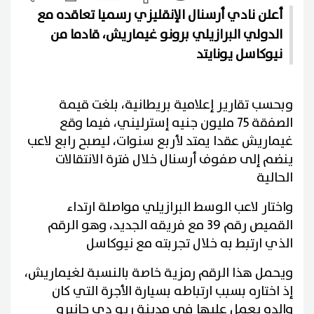
أعلن نادي أرسنال الإنقليزي رسميا تعاقده مع
الدولي البرازيلي برونو غيماريش، قادما من
نيوكاسل يونايتد
وبحسب تقارير إعلامية بريطانية، بلغت قيمة
الصفقة 75 مليون جنيه إسترليني، فيما وقع
غيماريش عقدا يمتد لأربع سنوات، ليصبح رابع لاعب
ينضم إلى صفوف أرسنال خلال فترة الانتقالات
الحالية
واختار لاعب الوسط البرازيلي مواصلة ارتداء
القميص رقم 39 مع فريقه الجديد، وهو الرقم
الذي ارتبط به خلال تجربته مع نيوكاسل
ويحمل هذا الرقم رمزية خاصة بالنسبة لغيماريش،
إذ اختاره بسبب ارتباطه بسيارة الأجرة التي كان
والده يعمل عليها في مدينة ريو دي جانيرو