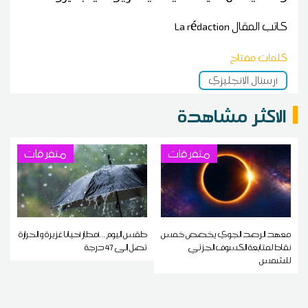
كاتب المقال
La rédaction
كلمات مفتاح
أرسنال الإنجليزي
الاكثر مشاهدة
متفرقات
متفرقات
معهد الرصد الجوي يخصص خمس
طقس اليوم ...أمطار أحيانا غزيرة و الحرارة
نقاط لمتابعة الكسوف الجزئي
تصل إلى 47 درجة
للشمس