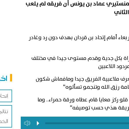
المنستيري عماد بن يونس أن فريقه لم يلعب
الثاني
ربعاء أمام إتحاد بن قردان بهدف دون رد وغادر
اراة بكل جدية وقدم مستوى جيدا في مختلف
ردود اللاعبين
اخب
عرف ملاعبية الفريق جيدا ومافماش شكون
مة رزق الله وتنجمو تسألوه''
إتحا
 قلو ركز معايا قام عطاه ورقة حمراء.. وما
ريقة هذي حسب توصيفه''
نتائ
الخ