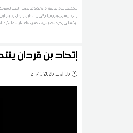
تستضيف جدة، الجمعة، قمة ثلاثية تجمع ولي العهد السعودي ا
محمد بن سلمان، والرئيس التركي رجب طيب إردوغان، ورئيس الوزراء
الباكستاني محمد شهباز شريف، حسبما أفادت الرئاسة التركية، ا
إتحاد بن قردان ينت
06
21:45 2026 أوت