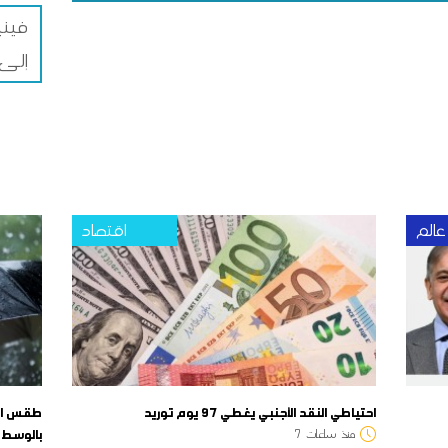
فيني
إلى غا
عالم
اقتصاد
احتياطي النقد الأجنبي يغطي 97 يوم توريد
طقس الي
بالوسط 
منذ
ساعات
7