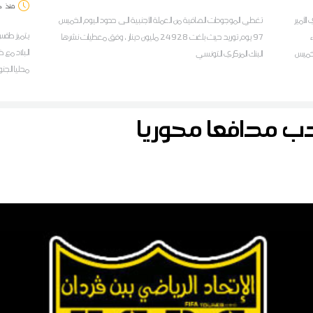
منذ
د
لأمير
تغطي الموجودات الصافية من العملة الأجنبية الى حدود اليوم الخميس
يتميز طقس
97 يوم توريد حيث بلغت 24928 مليون دينار ، وفق معطيات نشرها
البلاد مع 
لخميس
البنك المركزي التونسي
محليا الجن
دب مدافعا محوريا