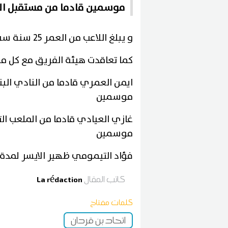
موسمين قادما من مستقبل ا
و يبلغ اللاعب من العمر 25 سنة سبق له اللعب مع مستقبل قابس
كما تعاقدت هيئة الفريق مع كل م
ايمن العمري قادما من النادي ا
موسمين
غازي العيادي قادما من الملعب 
موسمين
فؤاد التيمومي ظهير الايسر لمد
كاتب المقال
La rédaction
كلمات مفتاح
اتحاد بن قردان