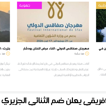
نية
جهوية
بولين في
مهرجان صفاقس الدولي : الغاء عرض الفنان بودشار
بنزرت : 
منذ ساعة
منذ
د
أفادت هيئة مهرجان صفاقس الدولي في بلاغ لها مساء الأربعاء أنه تقرر الغاء
تمكن أعوان 
ل في نطاق
عرض الفنان بودشار وذلك لأسباب خارجة عن إرادة الهيئة و لا تمت بصلة الى
ببنزرت بالا
م الابتدائي لسنة 2026 على النقلة ،
الجوانب التنظيمية أو الفنية للمهرجان
النهائية ع
ا
لمراسل ديو
الافريقي يعلن ضم الثنائي الجزيري 