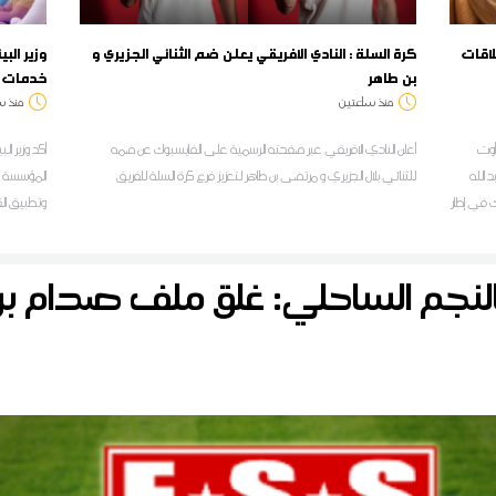
اقات
كرة السلة : النادي الافريقي يعلن ضم الثنائي الجزيري و
وزير الب
بن طاهر
خدمات و
منذ ساعتين
منذ س
وزيرة الشؤون الثّقافية أمينة الصرارفي، اليوم الأربعاء 05 أوت
أعلن النادي الافريقي عبر صفحته الرسمية على الفايسبوك عن ضمه
أكد وزير ال
د الله
للثنائي بلال الجزيري و مرتضى بن طاهر لتعزيز فرع كرة السلة للفريق
المؤسسة لل
ك في إطار
وتطبيق الق
 عمان
في التلوث
النجم الساحلي: غلق ملف صدام بن