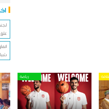
اخب
لجنة
غلق 
اتفا
شباب
قافة
رياضة