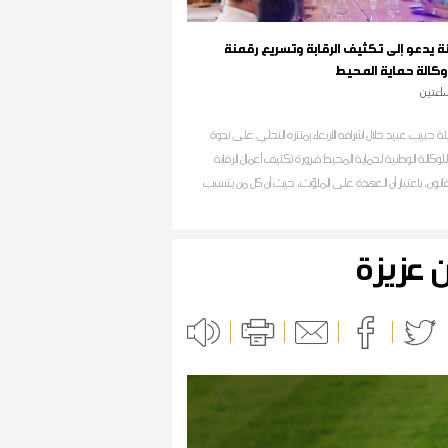
يئة يدعو إلى تكثيف الرقابة وتسريع رقمنة
كالة حماية المحيط
اعتين
بيئة حبيب عبيد خلال اشرافه الأربعاء بمنتزه النحلي على ندوة
وكالة الوطنية لحماية المحيط ضرورة تكثيف أعمال الرقابة
انون، باعتبار أن العهدة على الملوّث، حيث أن كل من يتسبب
 يتحمل كامل مسؤولياته
 عزيزة