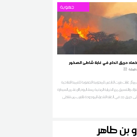
جهوية
اخماد حريق اندلع في غابة شاطئ الصخور
قيقة
22
مركز غابات بنزرت التابعين للمندوبية الجهوية للتنمية الفلاحية
شتراك والتنسيق مع الحماية المدنية مساء اليوم الأربعاء من السيطرة
لى حريق جد في الغابة الشعراء الموجودة بالقرب من شاطئ
لصخور 3 والانطلاق في تبريد المنطقة حسب ما افاد به مصدر محلي
ان اف ام بالجهة
و بن طاهر