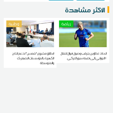
الاكثر مشاهدة
رياضة
وطنية
إتحاد تطاوين يترقب وصول أموال إنتقال
انطلاق مشروع "شمس" لدعم إنتاج
النوراني إلى أضنة سبور التركي !
الكهرباء بالمؤسسات الصغرى
والمتوسطة