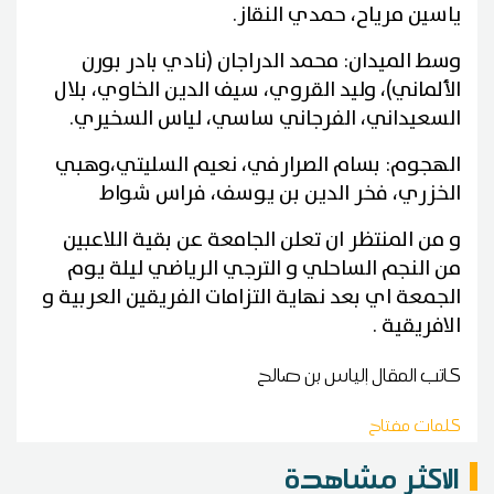
ياسين مرياح، حمدي النقاز.
وسط الميدان: محمد الدراجان (نادي بادر بورن
الألماني)، وليد القروي، سيف الدين الخاوي، بلال
السعيداني، الفرجاني ساسي، لياس السخيري.
الهجوم: بسام الصرارفي، نعيم السليتي،وهبي
الخزري، فخر الدين بن يوسف، فراس شواط
و من المنتظر ان تعلن الجامعة عن بقية اللاعبين
من النجم الساحلي و الترجي الرياضي ليلة يوم
الجمعة اي بعد نهاية التزامات الفريقين العربية و
الافريقية .
كاتب المقال
إلياس بن صالح
كلمات مفتاح
الاكثر مشاهدة