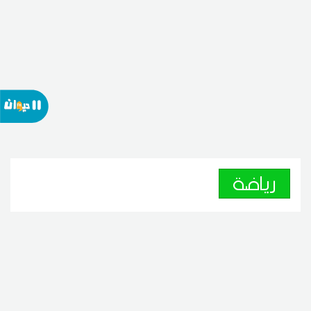
رياضة
مصادر ليبية: نادي الإتحاد
مستعد للموافقة على بيع ريبيرو
09
09:26 2026 أوت