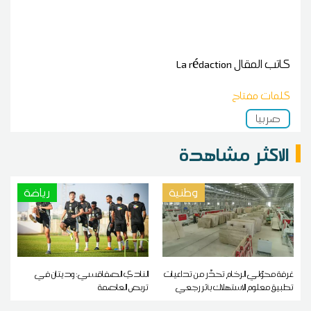
كاتب المقال
La rédaction
كلمات مفتاح
صربيا
الاكثر مشاهدة
وطنية
رياضة
غرفة محوّلي الرخام تحذّر من تداعيات
النادي الصفاقسي: وديتان في
تطبيق معلوم الاستهلاك بأثر رجعي
تربص العاصمة