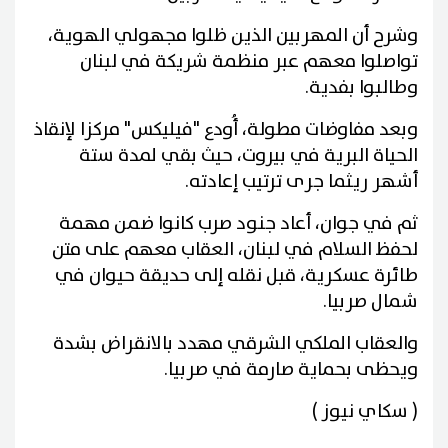
وشرح أن المهربين الذين ظلوا مجهولي الهوية،
تواصلوا معهم عبر منظمة شريكة في لبنان
وطالبوا بفدية.
وبعد مفاوضات مطولة، أُودع "فيليكس" مركزا لإنقاذ
الحياة البرية في بيروت، حيث بقي لمدة ستة
أشهر ريثما جرى ترتيب إعادته.
ثم في جوان، أعاد جنود صرب كانوا ضمن مهمة
لحفظ السلام في لبنان، العقاب معهم على متن
طائرة عسكرية، قبل نقله إلى حديقة حيوان في
شمال صربيا.
والعقاب الملكي الشرقي مهدد بالانقراض بشدة
ويحظى بحماية صارمة في صربيا.
( سكاي نيوز )