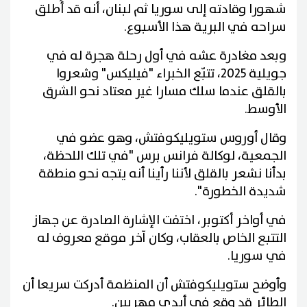
شهورا وقادته إلى سوريا ثم لبنان، أنه قد أُطلق
سراحه في البرية هذا الأسبوع.
وبعد مغادرة عشه في أول رحلة هجرة له في
جويلية 2025، تتبّع الخبراء "فيليكس" وشعروا
بالقلق عندما سلك مسارا غير معتاد نحو الشرق
الأوسط.
وقال أوروس ستويليكوفتش، وهو عضو في
الجمعية، لوكالة فرانس برس "في تلك اللحظة،
بدأنا نشعر بالقلق لأننا رأينا أنه يتجه نحو منطقة
شديدة الخطورة".
في أواخر أكتوبر، اختفت الإشارة الصادرة عن جهاز
التتبع الخاص بالعقاب، وكان آخر موقع معروف له
في سوريا.
وأوضح ستويليكوفتش أن المنظمة أدركت سريعا أن
الطائر قد وقع في أيدي مهربين.