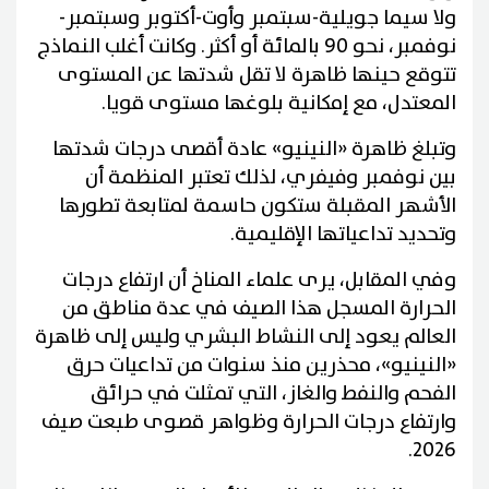
ولا سيما جويلية-سبتمبر وأوت-أكتوبر وسبتمبر-
نوفمبر، نحو 90 بالمائة أو أكثر. وكانت أغلب النماذج
تتوقع حينها ظاهرة لا تقل شدتها عن المستوى
المعتدل، مع إمكانية بلوغها مستوى قويا.
وتبلغ ظاهرة «النينيو» عادة أقصى درجات شدتها
بين نوفمبر وفيفري، لذلك تعتبر المنظمة أن
الأشهر المقبلة ستكون حاسمة لمتابعة تطورها
وتحديد تداعياتها الإقليمية.
وفي المقابل، يرى علماء المناخ أن ارتفاع درجات
الحرارة المسجل هذا الصيف في عدة مناطق من
العالم يعود إلى النشاط البشري وليس إلى ظاهرة
«النينيو»، محذرين منذ سنوات من تداعيات حرق
الفحم والنفط والغاز، التي تمثلت في حرائق
وارتفاع درجات الحرارة وظواهر قصوى طبعت صيف
2026.