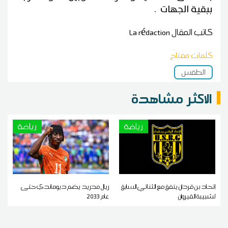
ببقية الجهات .
كاتب المقال
La rédaction
كلمات مفتاح
الطقس
الاكثر مشاهدة
رياضة
رياضة
إتحاد بن قردان يتفق مع الثنائي السابق
ريال مدريد يضم ديوماندي حتى
لشبيبة القيروان
عام 2033