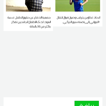
إتحاد تطاوين يترقب وصول أموال إنتقال
جمعية الدفاع عن حقوق الطفل: نسبة
النوراني إلى أضنة سبور التركي !
العود لدى الأطفال الجانحين تقدّر
بأكثر من 30 بالمائة
رياضة