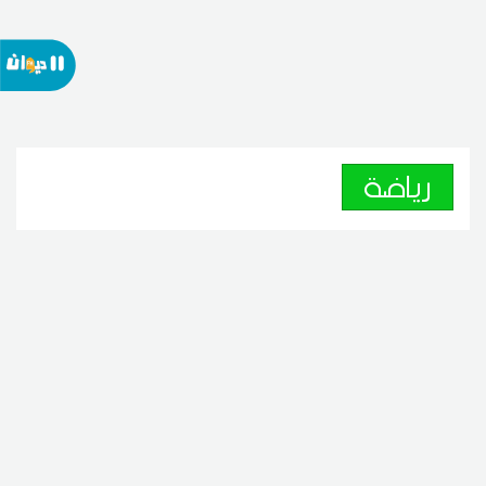
رياضة
النادي الافريقي يبرم عقد احتراف
للاعبه الشاب محمد علي شوشان
08
11:36 2026 أوت