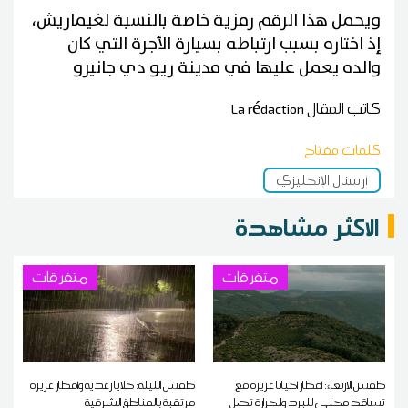
ويحمل هذا الرقم رمزية خاصة بالنسبة لغيماريش،
إذ اختاره بسبب ارتباطه بسيارة الأجرة التي كان
والده يعمل عليها في مدينة ريو دي جانيرو
كاتب المقال
La rédaction
كلمات مفتاح
أرسنال الإنجليزي
الاكثر مشاهدة
متفرقات
متفرقات
طقس الاربعاء: أمطار أحيانا غزيرة مع
طقس الليلة: خلايا رعدية وأمطار غزيرة
تساقط محلي للبرد والحرارة تصل
مرتقبة بالمناطق الشرقية