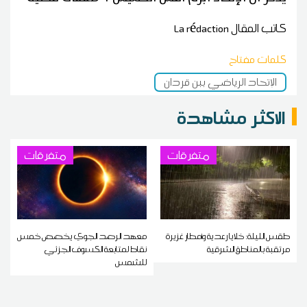
كاتب المقال
La rédaction
كلمات مفتاح
الإتحاد الرياضي ببن قردان
الاكثر مشاهدة
متفرقات
متفرقات
طقس الليلة: خلايا رعدية وأمطار غزيرة
معهد الرصد الجوي يخصص خمس
مرتقبة بالمناطق الشرقية
نقاط لمتابعة الكسوف الجزئي
للشمس