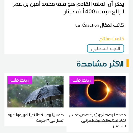
يذكر أن الملف القادم هو ملف محمد أمين بن عمر
البالغ قيمته 400 ألف دينار
كاتب المقال
La rédaction
كلمات مفتاح
النجم الساحلي
الاكثر مشاهدة
متفرقات
متفرقات
معهد الرصد الجوي يخصص خمس
طقس اليوم ...أمطار أحيانا غزيرة و الحرارة
نقاط لمتابعة الكسوف الجزئي
تصل إلى 47 درجة
للشمس