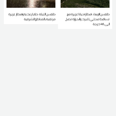
طقس الاربعاء: أمطار أحيانا غزيرة مع
طقس الليلة: خلايا رعدية وأمطار غزيرة
تساقط محلي للبرد والحرارة تصل
مرتقبة بالمناطق الشرقية
إلى 46 درجة