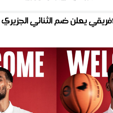
متقلّبين
الافريقي يعلن ضم الثنائي الجزيري 