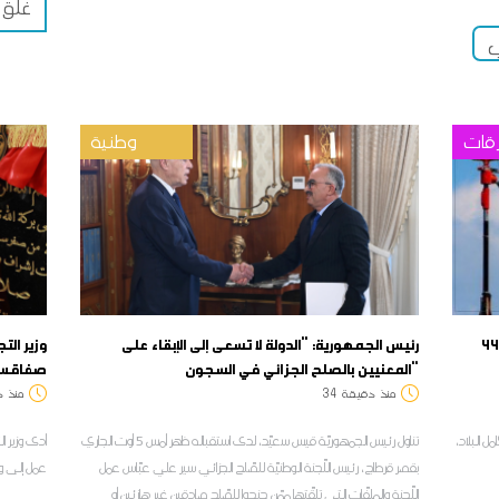
غلق 
ي
قات
وطنية
طقس اليوم : رياح قوية والحرارة تتراوح بين 32 و44
رئيس الجمهورية: "الدولة لا تسعى إلى الإبقاء على
وزير ال
المعنيين بالصلح الجزائي في السجون"
صفاقس و
منذ
دقيقة
34
منذ
د
حب على كامل البلاد،
تناول رئيس الجمهوريّة قيس سعيّد، لدى استقباله ظهر أمس 5 أوت الجاري
بقصر قرطاج، رئيس اللّجنة الوطنيّة للصّلح الجزائي سير علي عبّاس عمل
عمل إلى ول
اللّجنة والملفّات التي تلقّتها ممّن جنحوا للصّلح صادقين غير هازئين أو