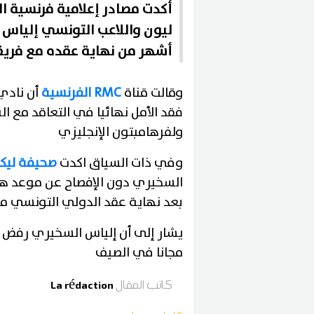
أكدت مصادر إعلامية فرنسية ا
أشهر من نهاية عقده مع فريق
وقالت قناة
RMC الفرنسية
أن نادي
فقد الأمل نهائيا في التعاقد مع ال
ولفرهامبتون الإنجليزي
وفي ذات السياق اكدت
صحيفة ليك
السخيري دون الإفصاح عن موعد هذا 
بعد نهاية عقد الدولي التونسي م
يشار إلى أن إلياس السخيري رفض ت
مجانا في الصيف
كاتب المقال
La rédaction