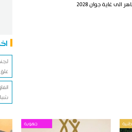
الى غاية جوان 2028
اخب
لجنة
غلق 
اتفا
شباب
نية
جهوية