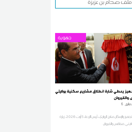
ملف صدام بن عزيزة
جهوية
تجهيز يعطي شارة انطلاق مشاريع سكنية بولايتي
القيروان
قائق
6
أدى وزير التجهيز والإسكان صلاح الزواري، أمس الأربعاء 5 أوت 2026، زيارة
ايتي صفاقس والقيروان