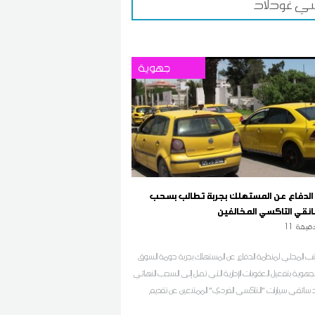
شي غودلاد
جهوية
لدفاع عن المستهلك بجربة تطالب بسحب
قي التاكسي المخالفين
قيقة
11
تب المحلي لمنظمة الدفاع عن المستهلك بجربة حومة السوق
جهوية بتفعيل العقوبات الإدارية التي تصل إلى السحب النهائي
سائقي سيارات "التاكسي الفردي" الممتنعين عن تقديم
فاء المحليين.