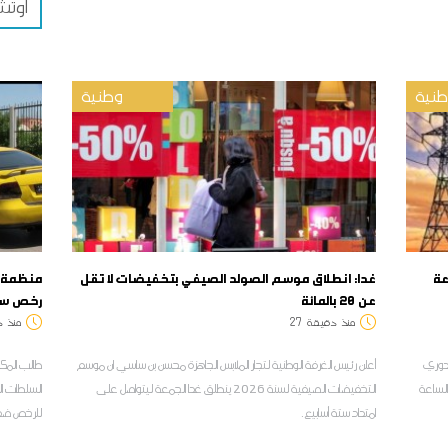
اوت
نية
وطنية
عة
غدا: انطلاق موسم الصولد الصيفي بتخفيضات لا تقل
منظمة ا
عن 20 بالمائة
رخص سائ
منذ
دقيقة
27
منذ
د
الدوري
أعلن رئيس الغرفة الوطنية لتجار الملابس الجاهزة محسن بن ساسي ان موسم
طالب المك
والساعة
التخفيضات الصيفية لسنة 2026 ينطلق غدا الجمعة ليتواصل على
السلطات ال
امتداد ستة أسابيع.
للرخص ضد 
الخدمة للحر