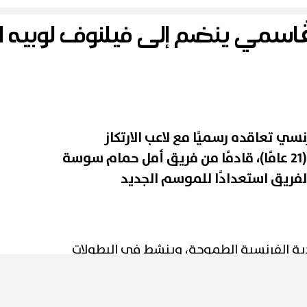
ه الڨاسمي ينضم إلى فيلنوف لوبيه