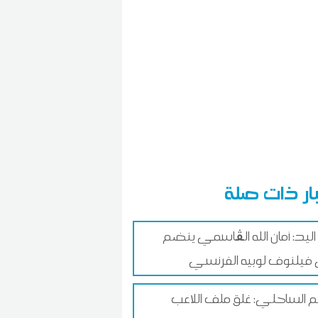
ار ذات صلة
اليد: أمان الله الڨاسمي ينضم
م الساحلي: غلق ملف اللاعب