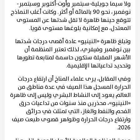
ولا سيما جويلية-سبتمبر وأوت-أكتوبر وسبتمبر-
نوفمبر، نحو 90 بالمائة أو أكثر. وكانت أغلب النماذج
تتوقع حينها ظاهرة لا تقل شدتها عن المستوى
المعتدل، مع إمكانية بلوغها مستوى قويا.
وتبلغ ظاهرة «النينيو» عادة أقصى درجات شدتها
بين نوفمبر وفيفري، لذلك تعتبر المنظمة أن
الأشهر المقبلة ستكون حاسمة لمتابعة تطورها
وتحديد تداعياتها الإقليمية.
وفي المقابل، يرى علماء المناخ أن ارتفاع درجات
الحرارة المسجل هذا الصيف في عدة مناطق من
العالم يعود إلى النشاط البشري وليس إلى ظاهرة
«النينيو»، محذرين منذ سنوات من تداعيات حرق
الفحم والنفط والغاز، التي تمثلت في حرائق
وارتفاع درجات الحرارة وظواهر قصوى طبعت صيف
2026.