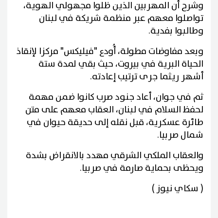
وشرح أن المهربين الذين ظلوا مجهولي الهوية،
تواصلوا معهم عبر منظمة شريكة في لبنان
وطالبوا بفدية.
وبعد مفاوضات مطولة، أُودع "فيليكس" مركزا لإنقاذ
الحياة البرية في بيروت، حيث بقي لمدة ستة
أشهر ريثما جرى ترتيب إعادته.
ثم في جوان، أعاد جنود صرب كانوا ضمن مهمة
لحفظ السلام في لبنان، العقاب معهم على متن
طائرة عسكرية، قبل نقله إلى حديقة حيوان في
شمال صربيا.
والعقاب الملكي الشرقي مهدد بالانقراض بشدة
ويحظى بحماية صارمة في صربيا.
( سكاي نيوز )