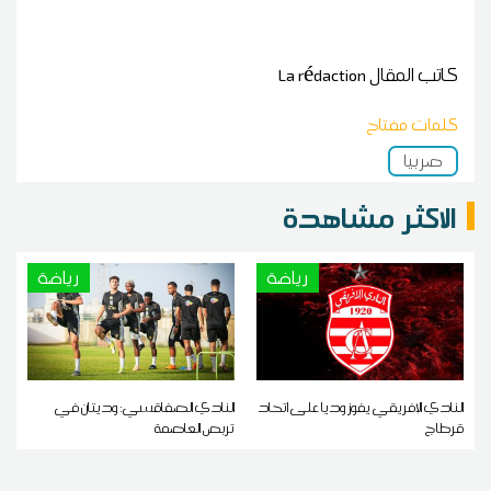
كاتب المقال
La rédaction
كلمات مفتاح
صربيا
الاكثر مشاهدة
رياضة
رياضة
النادي الإفريقي يفوز وديا على اتحاد
النادي الصفاقسي: وديتان في
قرطاج
تربص العاصمة