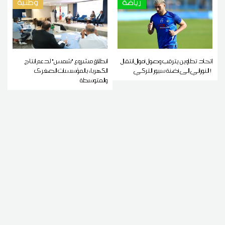
رياضة
وطنية
إتحاد تطاوين يترقب وصول أموال إنتقال
انطلاق مشروع "شمس" لدعم إنتاج
النوراني إلى أضنة سبور التركي !
الكهرباء بالمؤسسات الصغرى
والمتوسطة