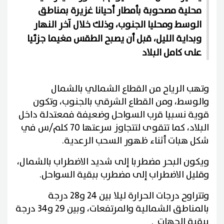
محلية مصحوبة بأمطار أحيانا غزيرة بمناطق
الوسط ومحليا الجنوب، وذلك خلال آخر النهار
وبداية الليل، قبل أن يصبح الطقس مغيما جزئيا
على كامل البلاد
وتهب الرياح من القطاع الشمالي بالشمال
والوسط، ومن القطاع الشرقي بالجنوب، وتكون
قوية نسبيا قرب السواحل وضعيفة فمعتدلة داخل
البلاد، كما تتقوى لتتجاوز سرعتها 70 كلم/س في
شكل هبات أثناء ظهور السحب الرعدية.
ويكون البحر مضطربا إلى شديد الاضطراب بالشمال،
وقليل الاضطراب إلى مضطرب ببقية السواحل.
وتتراوح درجات الحرارة ليلا بين 24 و28 درجة
بالمناطق الشمالية والمرتفعات، وبين 29 و34 درجة
ببقية الجهات .