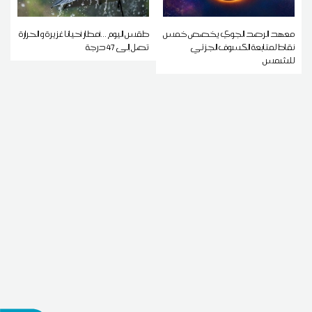
معهد الرصد الجوي يخصص خمس
طقس اليوم ...أمطار أحيانا غزيرة و الحرارة
نقاط لمتابعة الكسوف الجزئي
تصل إلى 47 درجة
للشمس