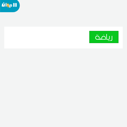
رياضة
نتائج المباريات الودية في تونس
اليوم الجمعة
07
20:52 2026 أوت