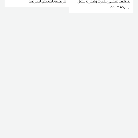
تساقط محلي للبرد والحرارة تصل
مرتقبة بالمناطق الشرقية
إلى 46 درجة