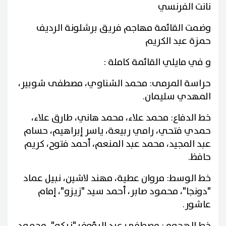
نانت الفرنسي
وضمت القائمة مهاجم فريق برشلونة الرديف
حمزة عبد الكريم
و في مايلي القائمة كاملة :
حراسة المرمى: محمد الشناوي، مصطفى شوبير،
المهدي سليمان.
خط الدفاع: محمد علاء، محمد هاني، طارق علاء،
حمدي فتحي، رامي ربيعة، ياسر إبراهيم، حسام
عبد المجيد، محمد عبد المنعم، أحمد فتوح، كريم
حافظ.
خط الوسط: مروان عطية، مهند لاشين، نبيل عماد
"دونجا"، محمود صابر، أحمد سيد "زيزو"، إمام
عاشور.
خط الهجوم: مصطفى عبد الرؤوف "زيكو"، محمود