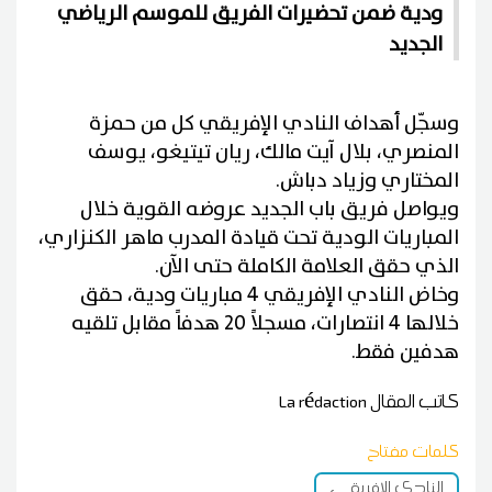
ودية ضمن تحضيرات الفريق للموسم الرياضي
الجديد
وسجّل أهداف النادي الإفريقي كل من حمزة
المنصري، بلال آيت مالك، ريان تيتيغو، يوسف
المختاري وزياد دباش.
ويواصل فريق باب الجديد عروضه القوية خلال
المباريات الودية تحت قيادة المدرب ماهر الكنزاري،
الذي حقق العلامة الكاملة حتى الآن.
وخاض النادي الإفريقي 4 مباريات ودية، حقق
خلالها 4 انتصارات، مسجلاً 20 هدفاً مقابل تلقيه
هدفين فقط.
كاتب المقال
La rédaction
كلمات مفتاح
النادي الإفريقي