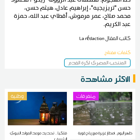
حسن "تريزيجيه"، إبراهيم عادل، هيثم حسن،
محمد صلاح، عمر مرموش، أقطاي عبد الله، حمزة
عبد الكريم.
كاتب المقال
La rédaction
كلمات مفتاح
المنتخب المصري لكرة القدم
الاكثر مشاهدة
متفرقات
وطنية
ظهر اليوم.. أمطار غزيرة مع رياح قوية
فلكيا... تحديد موعد المولد النبوي
الشريف