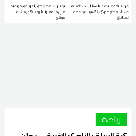
من الساعة منتصف النهار إلى الخامسة
تونس تتصدر الدول العربية والإفريقية
مساء.. قطع دوري للكهرباء عن هذه
في قائمة تراث اليونسكو بعشرة
المناطق
مواقع
رياضة
كرة السلة : النادي الافريقي يعلن