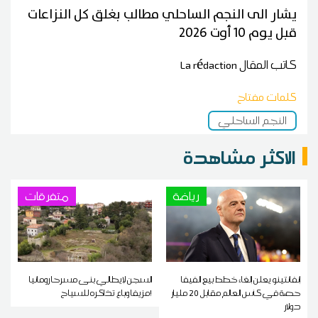
يشار الى النجم الساحلي مطالب بغلق كل النزاعات
قبل يوم 10 أوت 2026
كاتب المقال
La rédaction
كلمات مفتاح
النجم الساحلي
الاكثر مشاهدة
رياضة
متفرقات
إنفانتينو يعلن إلغاء خطط بيع الفيفا
السجن لإيطالي بنى مسرحا رومانيا
حصة في كأس العالم مقابل 20 مليار
مزيفا وباع تذاكره للسياح!
دولار