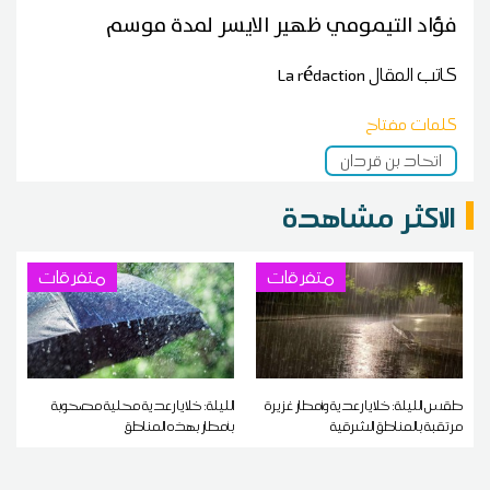
فؤاد التيمومي ظهير الايسر لمدة موسم
كاتب المقال
La rédaction
كلمات مفتاح
اتحاد بن قردان
الاكثر مشاهدة
متفرقات
متفرقات
طقس الليلة: خلايا رعدية وأمطار غزيرة
الليلة: خلايا رعدية محلية مصحوبة
مرتقبة بالمناطق الشرقية
بأمطار بهذه المناطق