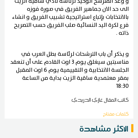
و وعد المترشح الوحيد لرئاسة نادي ساقية الزيت
الى حد الان جماهير الفريق في صورة فوزه
بالانتخابات بإتباع استراتيجية تشبيب الفريق و انشاء
فرع لكرة اليد النسائية صلب الفريق حسب التصريح
ذاته .
و يذكر أن باب الترشحات لرئاسة بطل العرب في
مناسبتين سيغلق يوم 3 اوت القادم على أن تنعقد
الجلسة الانتخابية و التقييمية يوم 6 اوت المقبل
بمقر معتمدية ساقية الزيت بداية من الساعة
18:30
كاتب المقال
غازي الدريدي
كلمات مفتاح
الاكثر مشاهدة