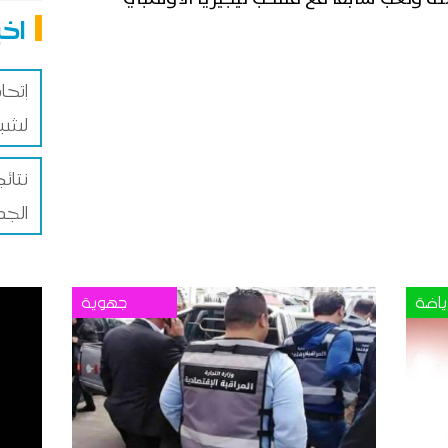
اخب
إتحا
لشبي
نتائ
الجم
ياضة
جهوية