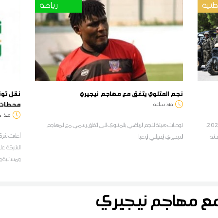
نية
رياضة
نجم المتلوي يتفق مع مهاجم نيجيري
نقل تون
محطات خ
منذ ساعة
منذ
د
أدّى وزير الدفاع الوطني، خالد السهيلي، أمس الخميس 6 أوت 2026،
توصلت هيئة النجم الرياضي بالمتلوي الى اتفاق رسمي مع المهاجم
أعلنت شركة
اته
النيجيري ايفياني اوغبا
الشركة على
ومسائية ول
على مستوى
المرسى الم
مع مهاجم نيجيري
الخط ت.ح.م
المحلات الت