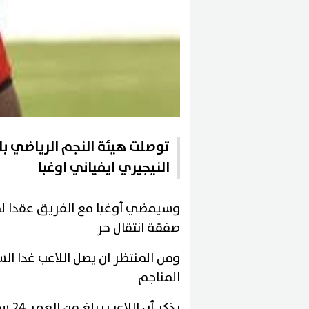
توصلت هيئة النجم الرياضي ب
النيجيري ايفياني اوغبا
وسيمضي أوغبا مع الفريق عقدا لم
صفقة انتقال حر
ومن المنتظر ان يصل اللاعب غدا الس
المناجم
يذكر أن اللاعب يبلغ من العمر 24 سنة ولعب سابقا مع منتخب نيجيريا الأولمبي