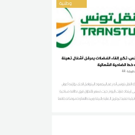
وطنية
س: تكرر إلقاء الفضلات يعرقل أشغال تهيئة
ط الضاحية الشمالية
قيقة
44
 النقل بتونس أنه رغم المجهود المتواصل الذي يؤمّنه أعوان
 امتداد فترات اليوم حيث تسهر بالتداول فرق نظافة صباحية
يلية تنفيذ لبرنامج العناية بالبيئة وبمحطاتها وخصوصا تدخلاتها
 الخط الحديدي للضاحية الشمالية تونس-حلق الوادي-
تكامل، فإن محطات النقل وحرمة السكة على امتداد مسلك
 مازالت عرضة للاعتداءات من قبل المتساكنين وأصحاب
جارية المجاورين لهذه الفضاءات