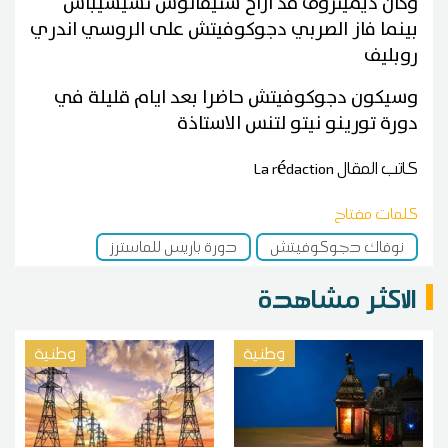
وكان ديميتروف قد ازاح ستيفانوس تسيسيباس
بينما فاز الصربي دجوكوفيتش على الروسي اندري
روبليف
وسيكون دجوكوفيتش حاضرا بعد ايام قليلة في
دورة تورينو نيتو لتنس الاستاذة
كاتب المقال
La rédaction
كلمات مفتاح
نوفاك دجوكوفيتش
دورة باريس للماسترز
الاكثر مشاهدة
وطنية
وطنية