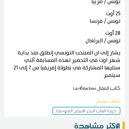
تونس / صربيا
25 أوت
تونس / فرنسا
28 أوت
تونس / البرتغال
يشار إلى ان المنتخب التونسي إنطلق منذ بداية
شهر اوت في التحضير لهذه المسابقة آلتي
ستليها المشاركة في بطولة إفريقيا من 7 إلى 21
سبتمبر
كاتب المقال
La rédaction
كلمات مفتاح
دورة ألعاب البحر الابيض المتوسط
الاكثر مشاهدة