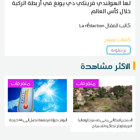
لها الهولندي فرينكي دي يونغ في أربطة الركبة
خلال كأس العالم
كاتب المقال
La rédaction
كلمات مفتاح
برشلونة
الاكثر مشاهدة
متفرقات
متفرقات
السجن لإيطالي بنى مسرحا رومانيا
اليوم: حرارة مرتفعة تصل إلى 44 درجة
مزيفا وباع تذاكره للسياح!