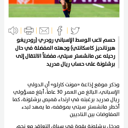
حسم لاعب الوسط الإسباني رودري (رودريغو
هيرنانديز كاسكانتي) وجهته المفضلة في حال
رحيله عن مانشستر سيتي، مفضلاً الانتقال إلى
برشلونة على حساب ريال مدريد
وذكر موقع إذاعة «مونت كارلو» أن الدولي
الإسباني، البالغ من العمر 30 عاماً، أبلغ مسؤولي
ريال مدريد برغبته في ارتداء قميص برشلونة، كما
أخطر مانشستر سيتي بموقفه، ما يمهد لبدء
المفاوضات بين الناديين
ودخل برشلونة بقوة في سباق التعاقد مع نجم