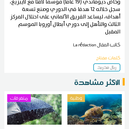
وخاض ديوماندي (19 عاما) موسما لافتا مع لايبزيغ،
سجل خلاله 12 هدفا في الدوري وصنع تسعة
أهداف، ليساعد الفريق الألماني على احتلال المركز
الثالث والتأهل ‌إلى دوري أبطال أوروبا الموسم
المقبل
كاتب المقال
La rédaction
كلمات مفتاح
ريال مدريد
الاكثر مشاهدة
وطنية
متفرقات