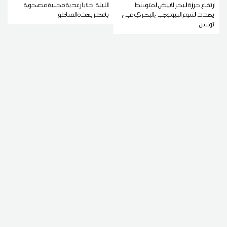
ارتفاع حرارة البحر الأبيض المتوسط
الليلة: خلايا رعدية محلية مصحوبة
يهدد التنوع البيولوجي البحري في
بأمطار بهذه المناطق
تونس