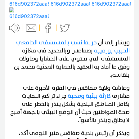
ويشار إلى أن
حريقا نشب بالمستشفى الجامعي
الحبيب بورقيبة
بصفاقس وبالتحديد في مغازة
المستشفى التي تحتوي على الحشايا وطاولات
وفق ما أفاد به العقيد بالحماية المدنية محمد بن
بلقاسم.
وعاشت ولاية صفاقس في الفترة الأخيرة على
مشارف
كارثة بيئية وصحية
جراء تراكم النفايات
بكامل المناطق البلدية بشكل ينذر بالخطر على
صحة المواطنين حيث أن الوضع البيئي بالجهة أصبح
لا يطاق وينذر بالأسوأ.
ويذكر أن رئيس بلدية صفاقس منير اللومي أكد،