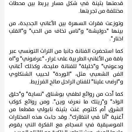
قدمتها بثينة في شكل مسار يربط بين محطات
مختلفة من تجربتها.
وتوزعت فقرات السهرة بين الأغاني الجديدة، من
بينها "دوليشة" و"ناس تخاف من الحب" و"القلب
اختار".
كما استحضرت الفنانة جانبا من التراث التونسي عبر
باقة من الأغاني الطربية على غرار، "عرضوني" و"اه
ودعوني" و"خليلة" للفنانة صليحة، وكذلك أغاني
الفن الشعبي مثل، "الوردة" لحبيب الشنكاوي
و"ارضى علينا" للفنان الراحل صالح الفرزيط.
كما أدت من روائع لطفي بوشناق "نساية" و"حلق
الواد" و"ريتك ما نعرف وين". ومن روائع كوكب
الشرق أم كلثوم غنت بثينة نابولي مقطعا من
أغنية "أنا في انتظارك". وقد جاءت هذه المختارات
الموسيقية في انسجام مع الفكرة التي يقوم