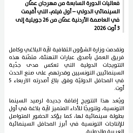
فعاليات الدورة السابعة من مهرجان عمّان
السينمائي الدولي – أول فيلم، التي أُقيمت
في العاصمة الأردنية عمّان من 26 جويلية إلى
3 أوت 2026
وتقدمت وزارة الشؤون الثقافية لآية البلاغي وكامل
فريق العمل بأصدق عبارات التهنئة، مثمّنة هذه
التتويجات الدولية التي تعكس مدى جدّية
السينمائيين التونسيين وقدرتهم على صنع الحدث
في المحافل الدوليّة وفق بلاغ أصدرته الاربعاء 5
أوت.
ويُعد هذا التتويج إضافة جديدة لرصيد السينما
التونسية، وتتويجًا للأداء المتميز لآية بلاغة في أول
بطولة سينمائية لها، كما يؤكد الحضور المتواصل
للإنتاجات التونسية في أبرز المحافل السينمائية
العربية والدولية.