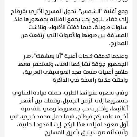
ومع أغنية "الشمس"، تحول المسرح الأثري بقرطاج
إلى فضاء للبوح بحب يجمع الفنانة بجمهورها منذ
سنوات طويلة، فيما خفتت الأضواء، وتلاشت
المسافة بين صوتها والأصوات التي ارتفعت من
المدارج.
وعندما تدفقت كلمات أغنية "أنا بعشقك"، صار
الجمهور جوقة تشاركها الغناء، وتستحضر معها
ملامح أغنيات صنعت مجد الموسيقى العربية،
واحتلت مكانة راسخة في الذاكرة.
وفي سهرة عنوانها الطرب، حملت ميادة الحناوي
جمهورها إلى الزمن الجميل، وتنقلت بين أشهر
أغانيها، واختبرت حب جمهورها وهي تقف مرة
أخرى على ركح قرطاج، فيما حمل محمد خيري، في
أول صعود له إلى هذا الركح، إرث القدود الحلبية،
وأثبت أنه صوت يليق بأعرق المسارح.