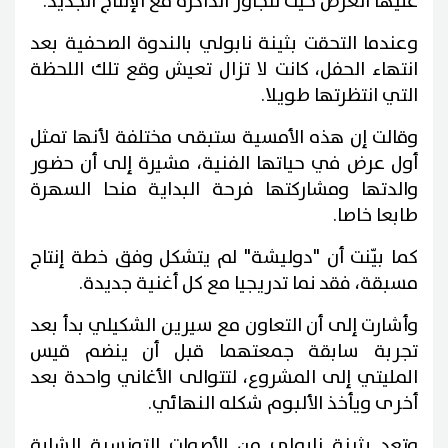
عليها العرض حيث تتجاور الذاكرة مع الإنتاج الجديد.
وعندما التحقت بثينة نابولي بالندوة الصحفية بعد
انتهاء الحفل، كانت لا تزال تعيش وقع تلك اللحظة
التي انتظرتها طويلا.
وقالت إن هذه الأمسية ستبقى مختلفة لأنها تمثل
أول عرض في حياتها الفنية، مشيرة إلى أن حضور
والدتها ومشاركتها فرحة البداية منحا السهرة
طابعا خاصا.
كما بيّنت أن "دوليشة" لم يتشكل وفق خطة إنتاج
مسبقة، فقد نما تدريجيا مع كل أغنية جديدة.
وأشارت إلى أن التعاون مع سيرين الشكيلي بدأ بعد
تجربة سابقة جمعتهما قبل أن ينضم قيس
المليتي إلى المشروع، لتتوالى الأغاني واحدة بعد
أخرى ويأخذ الألبوم شكله النهائي.
وتعد بثينة نابولي من الأصوات التونسية الشابة