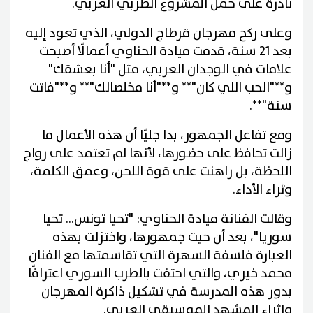
نادرة على حمل المشروع الطربي العربي.
وعلى ركح مهرجان قرطاج الدولي، الذي تعود إليه
بعد 21 سنة، قدمت ميادة الحناوي أعمالًا أصبحت
علامات في الوجدان العربي، مثل "أنا بعشقك"
و**"الحب اللي كان"** و**"أنا مخلصالك"** و**"فاتت
سنة"**.
ومع تفاعل الجمهور، بدا جليًا أن هذه الأعمال ما
زالت تحافظ على حضورها، لأنها لم تعتمد على رواج
اللحظة، بل راهنت على قوة اللحن، وعمق الكلمة،
وثراء الأداء.
وقالت الفنانة ميادة الحناوي: "تحيا تونس... تحيا
سوريا"، بعد أن حيت جمهورها، واختزلت بهذه
العبارة فلسفة السهرة التي تقاسمتها مع الفنان
محمد خيري، والتي احتفت بالطرب السوري اعترافًا
بدور هذه المدرسة في تشكيل ذاكرة المهرجان
وإثراء المشهد الموسيقي العربي.