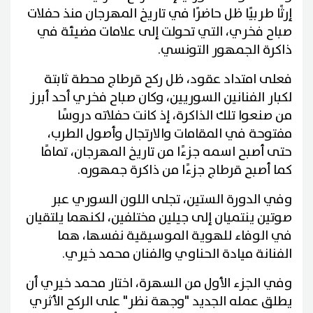
إرثًا طربيًا ظل حاضرًا في تاريخ المهرجان منذ حفلات
صباح فخري، التي تحولت إلى علامات مضيئة في
ذاكرة الجمهور التونسي.
فعلى امتداد عقود، ظل ركح قرطاج محطة ثابتة
لكبار الفنانين السوريين، وكان صباح فخري أحد أبرز
من صنعوا تلك الذاكرة، إذ كانت حفلاته دروسًا
مفتوحة في المقامات والارتجال وأصول الطرب،
حتى أصبح اسمه جزءًا من تاريخ المهرجان، تمامًا
كما أصبح قرطاج جزءًا من ذاكرة جمهوره.
وفي الدورة الستين، تجلى اللون السوري عبر
صوتين ينتميان إلى جيلين مختلفين، لكنهما يلتقيان
في الوفاء للهوية الموسيقية نفسها، هما
الفنانة ميادة الحناوي والفنان محمد خيري.
وفي الجزء الأول من السهرة، اختار محمد خيري أن
يطلق عمله الجديد "وجهة نظر" على الركح الأثري