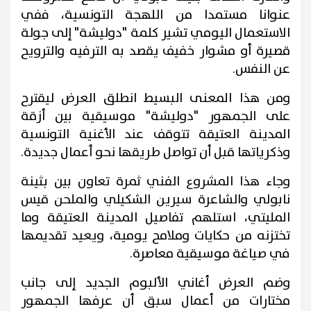
عنوانا مستمدا من اللهجة التونسية، ففي
الاستعمال اليومي تشير كلمة "دوليشة" إلى جولة
قصيرة أو مشوار خفيف يقصد به الترفيه والترويح
عن النفس.
ومن هذا المعنى البسيط انطلق العرض ليقترح
على الجمهور "دوليشة" موسيقية بين أزقة
المدينة العتيقة تتوقف عند الأغنية التونسية
وذكرياتها قبل أن تواصل طريقها نحو أعمال جديدة.
وجاء هذا المشروع الفني ثمرة تعاون بين بثينة
نابولي والشاعرة سيرين الشكيلي والملحن قيس
المليتي، استلهم تفاصيل المدينة العتيقة وما
تختزنه من حكايات وملامح يومية، ويعيد تقديمها
في صياغة موسيقية معاصرة.
وضم العرض أغاني الألبوم الجديد إلى جانب
مختارات من أعمال سبق أن عرفها الجمهور