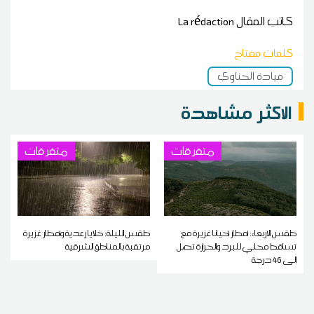
كاتب المقال
La rédaction
كلمات مفتاح
ميادة الحناوي
الاكثر مشاهدة
متفرقات
متفرقات
طقس الاربعاء: أمطار أحيانا غزيرة مع
طقس الليلة: خلايا رعدية وأمطار غزيرة
تساقط محلي للبرد والحرارة تصل
مرتقبة بالمناطق الشرقية
إلى 46 درجة