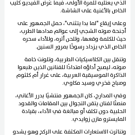
الذي يعتليه للمرة الأولى، فيما عُرض الفيديو كليب
الخاص بالأغنية على الشاشة.
وعلى إيقاع "لما بدا يتثنى"، حمل الجمهور على
أجنحة صوته الشجي إلى عوالم مدادها الطرب،
حيث للكلمة وقعها، وللحن أثره، وللأداء سحره
الخاص الذي يزداد رسوخًا بمرور السنين.
وتنقل بين الكلاسيكيات الطربية، وتلونت خامة
صوته، ليصبح أداؤه امتدادًا للفنانين الذين طبعوا
الذاكرة الموسيقية العربية، على غرار أم كلثوم
وصباح فخري وسيد مكاوي.
وفي المدارج، كان الجمهور منتشيًا بدرر الأغاني،
منصتًا لفنان يتقن التجوال بين المقامات والقدود
الحلبية دون تكلف أو مبالغة في الأداء، بقيادة
المايسترو مازن زوايدي.
وتناثرت الاستعارات المكثفة على الركح وهو يشدو