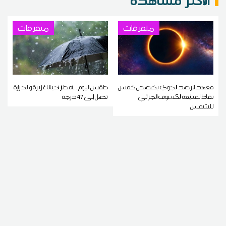
متفرقات
متفرقات
معهد الرصد الجوي يخصص خمس
طقس اليوم ...أمطار أحيانا غزيرة و الحرارة
نقاط لمتابعة الكسوف الجزئي
تصل إلى 47 درجة
للشمس