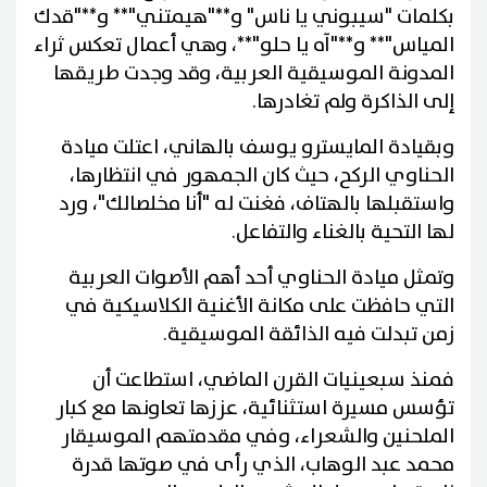
بكلمات "سيبوني يا ناس" و**"هيمتني"** و**"قدك
المياس"** و**"آه يا حلو"**، وهي أعمال تعكس ثراء
المدونة الموسيقية العربية، وقد وجدت طريقها
إلى الذاكرة ولم تغادرها.
وبقيادة المايسترو يوسف بالهاني، اعتلت ميادة
الحناوي الركح، حيث كان الجمهور في انتظارها،
واستقبلها بالهتاف، فغنت له "أنا مخلصالك"، ورد
لها التحية بالغناء والتفاعل.
وتمثل ميادة الحناوي أحد أهم الأصوات العربية
التي حافظت على مكانة الأغنية الكلاسيكية في
زمن تبدلت فيه الذائقة الموسيقية.
فمنذ سبعينيات القرن الماضي، استطاعت أن
تؤسس مسيرة استثنائية، عززها تعاونها مع كبار
الملحنين والشعراء، وفي مقدمتهم الموسيقار
محمد عبد الوهاب، الذي رأى في صوتها قدرة