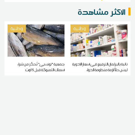
الاكثر مشاهدة
وطنية
وطنية
نائبة بالبرلمان:الترفيع في أسعار الأدوية
جمعية "تونسي" تُحذّر من شراء
ليس حلاً لأزمة منظومة الدواء
أسماك اللمبوكة قبل 15 أوت