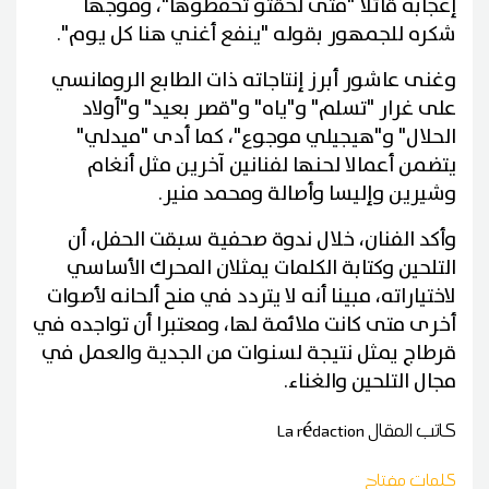
إعجابه قائلا "متى لحقتو تحفظوها"، وموجها
شكره للجمهور بقوله "ينفع أغني هنا كل يوم".
وغنى عاشور أبرز إنتاجاته ذات الطابع الرومانسي
على غرار "تسلم" و"ياه" و"قصر بعيد" و"أولاد
الحلال" و"هيجيلي موجوع"، كما أدى "ميدلي"
يتضمن أعمالا لحنها لفنانين آخرين مثل أنغام
وشيرين وإليسا وأصالة ومحمد منير.
وأكد الفنان، خلال ندوة صحفية سبقت الحفل، أن
التلحين وكتابة الكلمات يمثلان المحرك الأساسي
لاختياراته، مبينا أنه لا يتردد في منح ألحانه لأصوات
أخرى متى كانت ملائمة لها، ومعتبرا أن تواجده في
قرطاج يمثل نتيجة لسنوات من الجدية والعمل في
مجال التلحين والغناء.
كاتب المقال
La rédaction
كلمات مفتاح