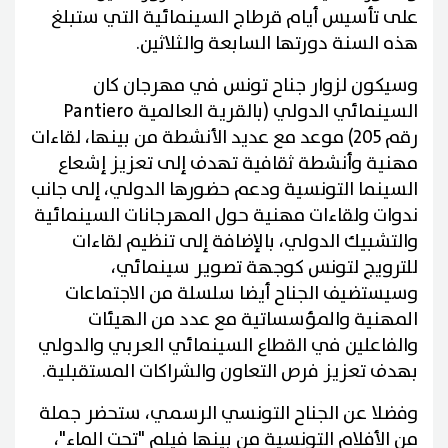
على تأسيس أيام قرطاج السينمائية التي ستبلغ
هذه السنة دورتها السابعة والثلاثين.
وسيكون لزوار جناح تونس في مهرجان كان
السينمائي الدولي (بالقرية العالمية Pantiero
رقم 205) موعد مع عديد الأنشطة من بينها، لقاءات
مهنية وأنشطة ثقافية تهدف إلى تعزيز إشعاع
السينما التونسية ودعم حضورها الدولي، إلى جانب
ندوات ولقاءات مهنية حول المهرجانات السينمائية
والتشبيك الدولي، بالإضافة إلى تنظيم لقاءات
للترويج لتونس كوجهة تصوير سينمائي،
وسيستضيف الجناح أيضا سلسلة من الاجتماعات
المهنية والمؤسساتية مع عدد من الهيئات
والفاعلين في القطاع السينمائي العربي والدولي
بهدف تعزيز فرص التعاون والشراكات المستقبلية.
وفضلا عن الجناح التونسي الرسمي، ستحضر جملة
من الأفلام التونسية من بينها فيلم "تحت الماء"،