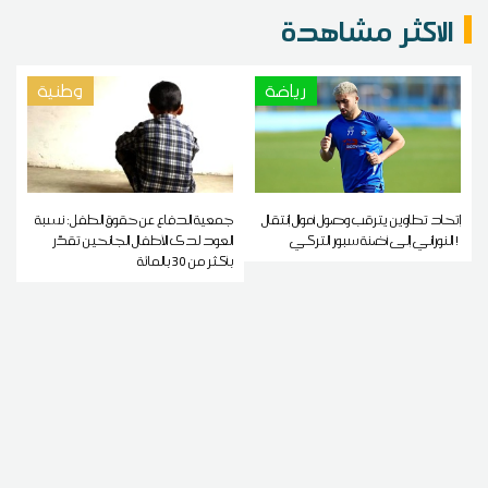
الاكثر مشاهدة
رياضة
وطنية
إتحاد تطاوين يترقب وصول أموال إنتقال
جمعية الدفاع عن حقوق الطفل: نسبة
النوراني إلى أضنة سبور التركي !
العود لدى الأطفال الجانحين تقدّر
بأكثر من 30 بالمائة