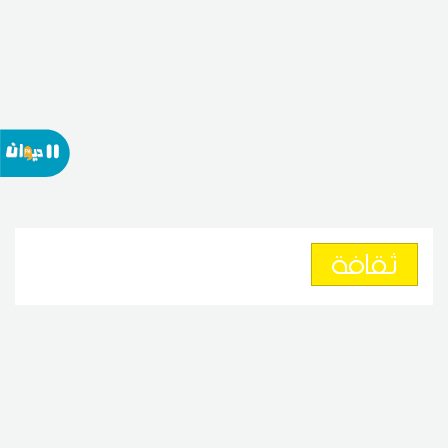
ثقافة
في سهرة جمعت ميادة الحناوي
ومحمد خيري... قرطاج يحتفي
بالطرب السوري