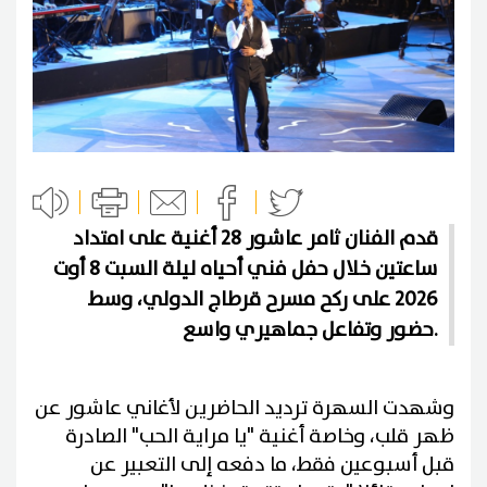
قدم الفنان ثامر عاشور 28 أغنية على امتداد
ساعتين خلال حفل فني أحياه ليلة السبت 8 أوت
2026 على ركح مسرح قرطاج الدولي، وسط
حضور وتفاعل جماهيري واسع.
وشهدت السهرة ترديد الحاضرين لأغاني عاشور عن
ظهر قلب، وخاصة أغنية "يا مراية الحب" الصادرة
قبل أسبوعين فقط، ما دفعه إلى التعبير عن