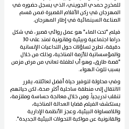
للمخرج حمدي الجويني، الذي يسجل حضوره في
المهرجان في ركن الأفلام القصيرة ضمن قسم
الصناعة السينمائية في إطار المهرجان.
فيلم "تحت الماء" هو عمل روائي قصير، في شكل
دراما اجتماعية وبيئية وقانونية تمتد على 30
دقيقة، تطرح تساؤلات حول التداعيات الإنسانية
والمؤسساتية للأزمة المناخية، وذلك من خلال
"قصة طارق، وهو أب لطفلة تعاني من مرض مزمن
بسبب تلوث الهواء.
وفي محاولة لتوفير حياة أفضل لعائلته، يقرر
الانتقال إلى منطقة ساحلية أكثر صحة، لكن حياتهم
تنقلب تدريجياً. ومن خلال معالجة حساسة وملتزمة،
يستكشف الفيلم قضايا العدالة المناخية،
واللامساواة البيئية، وعجز الأنظمة الإدارية
والقانونية عن مواكبة التحولات البيئية الجديدة".