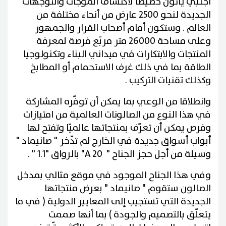
أجنبي يأتون خصيصا لاكتشاف الموجات والتوجهات
الجديدة لنحو 2500 عارض من أنحاء مختلفة من
العالم . وستكون أمام أصحاب القرار والجمهور
وعلى مساحة 26000 متر مربّع فرصة لمعرفة
المنتجات والابتكارات في ميداني البناء وتكنولوجيا
الطاقة بما في ذلك غرف الاستحمام أو المطابخ
وكذلك تقنيات التركيب .
وانطلاقا من الوعي بما يمكن أن توفّره المشاركة
في هذا النوع من الصالونات العالمية من امتيازات
وفرص يمكن أن تعرّف بمنتجاتها عالميّا وتفتح لها
أبواب أسواق جديدة في الخارج لم تدّخر " صانيماد "
وسيلة من أجل حجز الجناح "
A 20
" بالرواق "
1.1
" .
وفي هذا الجناح الموجود في موقع مثالي بمدخل
الصالون ستقوم " صانيماد " بعرض منتجاتها
الجديدة التي تستجيب إلى المعايير الدولية ( في ما
يتعلّق بالتصميم والجودة ) بما أنها صممت