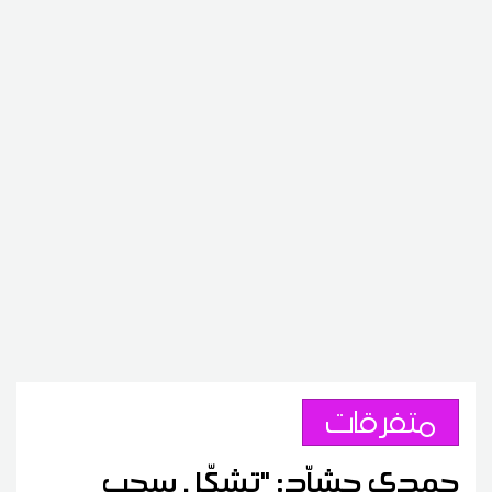
متفرقات
حمدي حشاّد: "تشكّل سحب