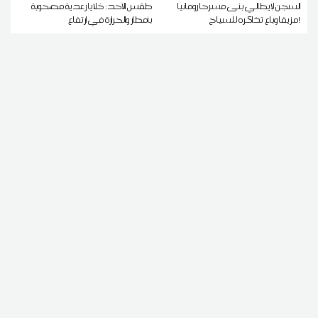
السجن لإيطالي بنى مسرحا رومانيا
طقس الأحد: خلايا رعدية مصحوبة
مزيفا وباع تذاكره للسياح!
بأمطار والحرارة في ارتفاع