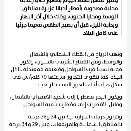
يتميز طقس مساء اليوم بظهور خلايا رعدية
محلية مصحوبة بأمطار أحيانا غزيرة بمناطق
الوسط ومحليا الجنوب، وذلك خلال آخر النهار
وبداية الليل، قبل أن يصبح الطقس مغيما جزئيا
على كامل البلاد
وتهب الرياح من القطاع الشمالي بالشمال
والوسط، ومن القطاع الشرقي بالجنوب، وتكون
قوية نسبيا قرب السواحل وضعيفة فمعتدلة داخل
البلاد، كما تتقوى لتتجاوز سرعتها 70 كلم/س في
شكل هبات أثناء ظهور السحب الرعدية.
ويكون البحر مضطربا إلى شديد الاضطراب بالشمال،
وقليل الاضطراب إلى مضطرب ببقية السواحل.
وتتراوح درجات الحرارة ليلا بين 24 و28 درجة
بالمناطق الشمالية والمرتفعات، وبين 29 و34 درجة