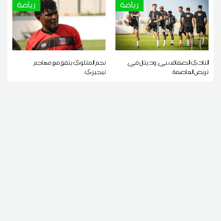
رياضة
رياضة
النادي الصفاقسي: وديتان في
نجم المتلوي يتفق مع مهاجم
تربص العاصمة
نيجيري