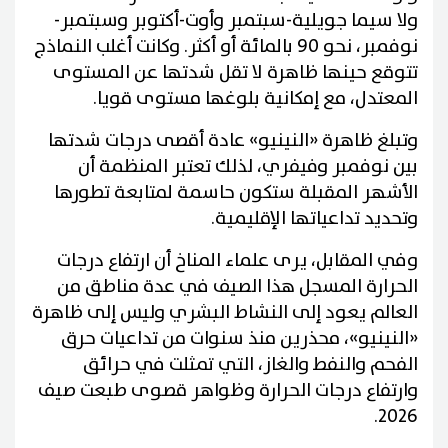
ولا سيما جويلية-سبتمبر وأوت-أكتوبر وسبتمبر-
نوفمبر، نحو 90 بالمائة أو أكثر. وكانت أغلب النماذج
تتوقع حينها ظاهرة لا تقل شدتها عن المستوى
المعتدل، مع إمكانية بلوغها مستوى قويا.
وتبلغ ظاهرة «النينيو» عادة أقصى درجات شدتها
بين نوفمبر وفيفري، لذلك تعتبر المنظمة أن
الأشهر المقبلة ستكون حاسمة لمتابعة تطورها
وتحديد تداعياتها الإقليمية.
وفي المقابل، يرى علماء المناخ أن ارتفاع درجات
الحرارة المسجل هذا الصيف في عدة مناطق من
العالم يعود إلى النشاط البشري وليس إلى ظاهرة
«النينيو»، محذرين منذ سنوات من تداعيات حرق
الفحم والنفط والغاز، التي تمثلت في حرائق
وارتفاع درجات الحرارة وظواهر قصوى طبعت صيف
2026.