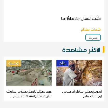
كاتب المقال
La rédaction
كلمات مفتاح
صربيا
الاكثر مشاهدة
عالم
وطنية
السودان يخلي مناطق الذهب من
غرفة محوّلي الرخام تحذّر من تداعيات
الوجود المسلح
تطبيق معلوم الاستهلاك بأثر رجعي