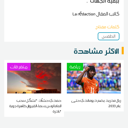
ببقية الجهات .
كاتب المقال
La rédaction
كلمات مفتاح
الطقس
الاكثر مشاهدة
رياضة
متفرقات
ريال مدريد يضم ديوماندي حتى
حمدي حشاّد: "تشكّل سحب
عام 2033
الماماتوس بسماء القيروان ظاهرة جوية
نادرة"