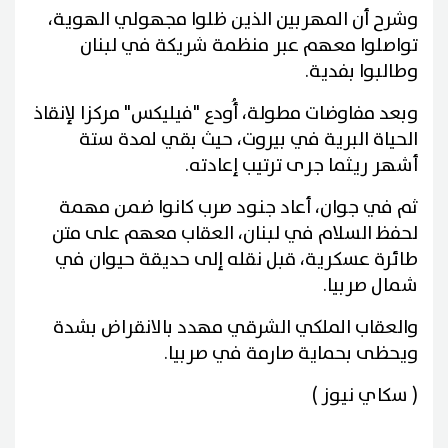
وشرح أن المهربين الذين ظلوا مجهولي الهوية،
تواصلوا معهم عبر منظمة شريكة في لبنان
وطالبوا بفدية.
وبعد مفاوضات مطولة، أُودع "فيليكس" مركزا لإنقاذ
الحياة البرية في بيروت، حيث بقي لمدة ستة
أشهر ريثما جرى ترتيب إعادته.
ثم في جوان، أعاد جنود صرب كانوا ضمن مهمة
لحفظ السلام في لبنان، العقاب معهم على متن
طائرة عسكرية، قبل نقله إلى حديقة حيوان في
شمال صربيا.
والعقاب الملكي الشرقي مهدد بالانقراض بشدة
ويحظى بحماية صارمة في صربيا.
( سكاي نيوز )