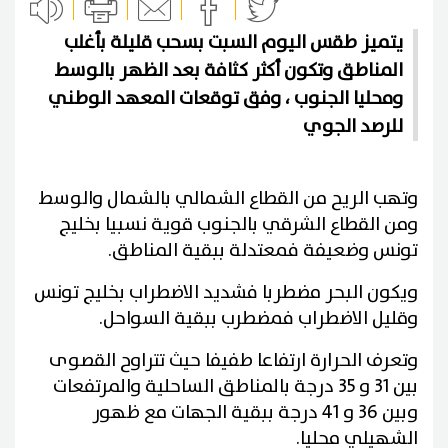
يتميز طقس اليوم السبت بسحب قليلة بأغلب
المناطق وتكون أكثر كثافة بعد الظهر بالوسط
ومحليا الجنوب ، وفق توقعات المعهد الوطني
للرصد الجوي
وتهب الريح من القطاع الشمالي بالشمال والوسط
ومن القطاع الشرقي بالجنوب قوية نسبيا بخليج
تونس وضعيفة فمعتدلة ببقية المناطق.
ويكون البحر مضطربا فشديد الاضطراب بخليج تونس
وقليل الاضطراب فمضطرب ببقية السواحل.
وتعرف الحرارة ارتفاعا طفيفا حيث تتراوح القصوى
بين 31 و 35 درجة بالمناطق الساحلية والمرتفعات
وبين 36 و 41 درجة ببقية الجهات مع ظهور
الشهيلي محليا.