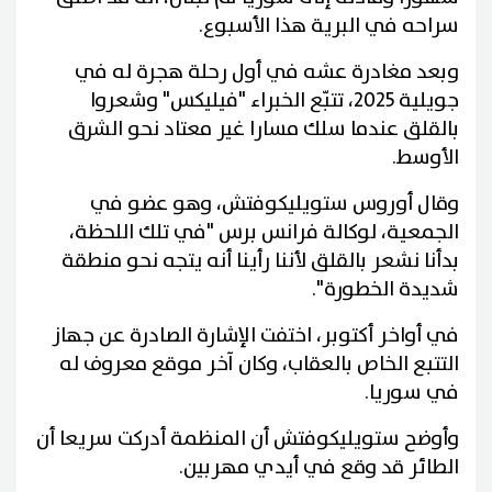
سراحه في البرية هذا الأسبوع.
وبعد مغادرة عشه في أول رحلة هجرة له في
جويلية 2025، تتبّع الخبراء "فيليكس" وشعروا
بالقلق عندما سلك مسارا غير معتاد نحو الشرق
الأوسط.
وقال أوروس ستويليكوفتش، وهو عضو في
الجمعية، لوكالة فرانس برس "في تلك اللحظة،
بدأنا نشعر بالقلق لأننا رأينا أنه يتجه نحو منطقة
شديدة الخطورة".
في أواخر أكتوبر، اختفت الإشارة الصادرة عن جهاز
التتبع الخاص بالعقاب، وكان آخر موقع معروف له
في سوريا.
وأوضح ستويليكوفتش أن المنظمة أدركت سريعا أن
الطائر قد وقع في أيدي مهربين.