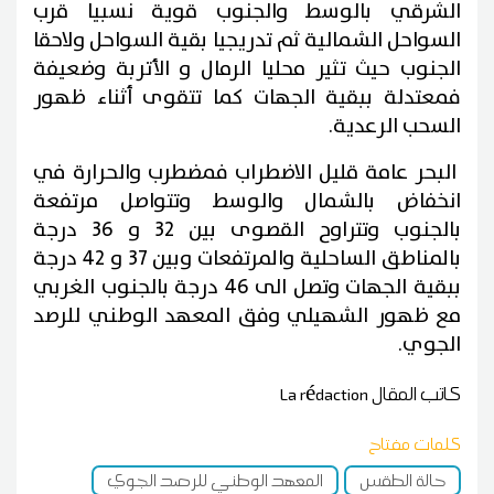
الشرقي بالوسط والجنوب قوية نسبيا قرب
السواحل الشمالية ثم تدريجيا بقية السواحل ولاحقا
الجنوب حيث تثير محليا الرمال و الأتربة وضعيفة
فمعتدلة ببقية الجهات كما تتقوى أثناء ظهور
السحب الرعدية.
البحر عامة قليل الاضطراب فمضطرب والحرارة في
انخفاض بالشمال والوسط وتتواصل مرتفعة
بالجنوب وتتراوح القصوى بين 32 و 36 درجة
بالمناطق الساحلية والمرتفعات وبين 37 و 42 درجة
ببقية الجهات وتصل الى 46 درجة بالجنوب الغربي
مع ظهور الشهيلي وفق المعهد الوطني للرصد
الجوي.
كاتب المقال
La rédaction
كلمات مفتاح
حالة الطقس
المعهد الوطني للرصد الجوي