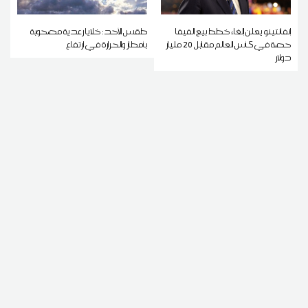
إنفانتينو يعلن إلغاء خطط بيع الفيفا
طقس الأحد: خلايا رعدية مصحوبة
حصة في كأس العالم مقابل 20 مليار
بأمطار والحرارة في ارتفاع
دولار