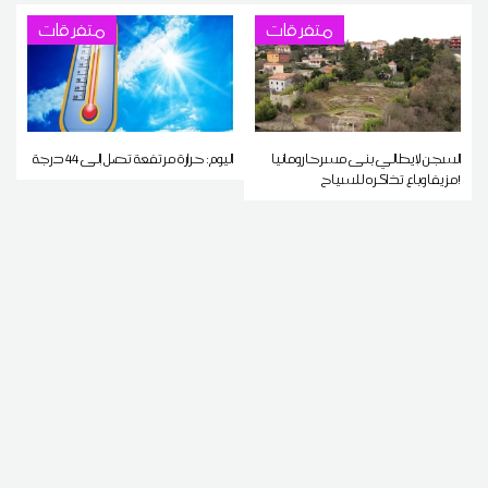
متفرقات
متفرقات
السجن لإيطالي بنى مسرحا رومانيا
اليوم: حرارة مرتفعة تصل إلى 44 درجة
مزيفا وباع تذاكره للسياح!