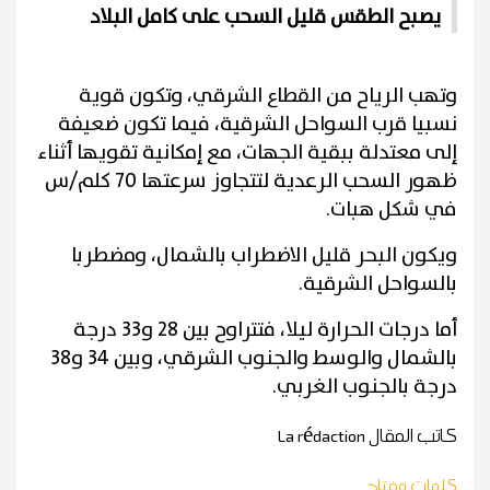
يصبح الطقس قليل السحب على كامل البلاد
وتهب الرياح من القطاع الشرقي، وتكون قوية
نسبيا قرب السواحل الشرقية، فيما تكون ضعيفة
إلى معتدلة ببقية الجهات، مع إمكانية تقويها أثناء
ظهور السحب الرعدية لتتجاوز سرعتها 70 كلم/س
في شكل هبات.
ويكون البحر قليل الاضطراب بالشمال، ومضطربا
بالسواحل الشرقية.
أما درجات الحرارة ليلا، فتتراوح بين 28 و33 درجة
بالشمال والوسط والجنوب الشرقي، وبين 34 و38
درجة بالجنوب الغربي.
كاتب المقال
La rédaction
كلمات مفتاح