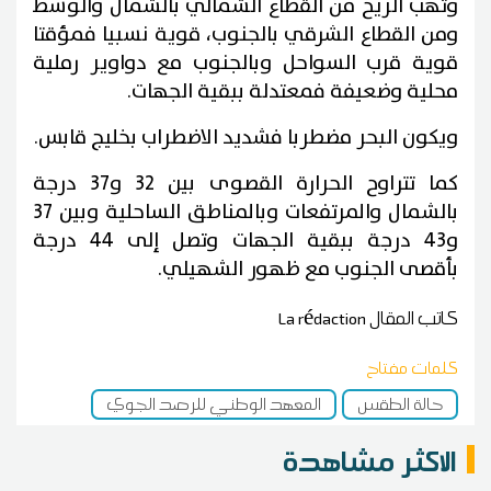
وتهب الريح من القطاع الشمالي بالشمال والوسط
ومن القطاع الشرقي بالجنوب، قوية نسبيا فمؤقتا
قوية قرب السواحل وبالجنوب مع دواوير رملية
محلية وضعيفة فمعتدلة ببقية الجهات.
ويكون البحر مضطربا فشديد الاضطراب بخليج قابس.
كما تتراوح الحرارة القصوى بين 32 و37 درجة
بالشمال والمرتفعات وبالمناطق الساحلية وبين 37
و43 درجة ببقية الجهات وتصل إلى 44 درجة
بأقصى الجنوب مع ظهور الشهيلي.
كاتب المقال
La rédaction
كلمات مفتاح
حالة الطقس
المعهد الوطني للرصد الجوي
الاكثر مشاهدة