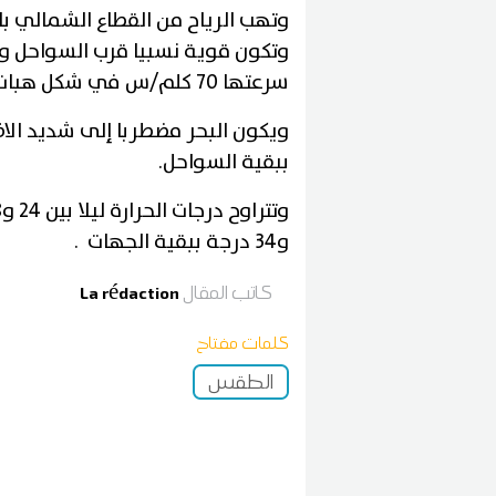
وتهب الرياح من القطاع الشمالي ب
وتكون قوية نسبيا قرب السواحل وض
سرعتها 70 كلم/س في شكل هبات أثناء ظهور السحب الرعدية.
ويكون البحر مضطربا إلى شديد الا
ببقية السواحل.
و34 درجة ببقية الجهات .
كاتب المقال
La rédaction
كلمات مفتاح
الطقس