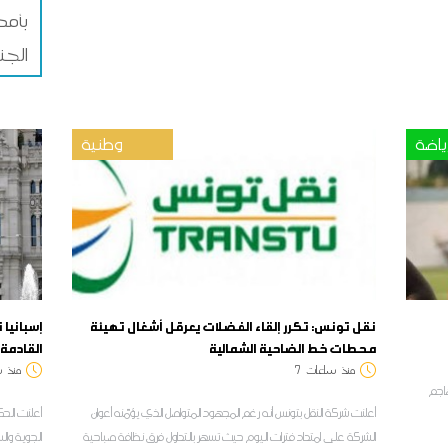
بأمط
الجن
ياضة
وطنية
نقل تونس: تكرر إلقاء الفضلات يعرقل أشغال تهيئة
إسبانيا
محطات خط الضاحية الشمالية
القادمة 
منذ
ساعات
7
منذ
س
هاجم
أعلنت شركة النقل بتونس أنه رغم المجهود المتواصل الذي يؤمّنه أعوان
الشركة على امتداد فترات اليوم حيث تسهر بالتداول فرق نظافة صباحية
الجوية وال