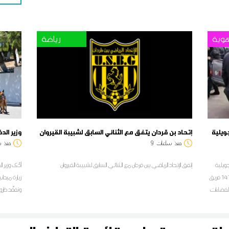
وية
رياضة
إتحاد بن قردان يتفق مع الثنائي السابق لشبيبة القيروان
وزير الد
منذ
ساعات
9
منذ
س
جويلية
إتفق الإتحاد الرياضي ببن قردان مع الثنائي السابق لشبيبة القيروان
المنقضي، إلى رفع 269 مخالفة إثر 1913 زيارة ميدانية نفّذها 147 فريق
زيارة ميدا
الفضاءات
وتفقّد ظرو
يان زيد