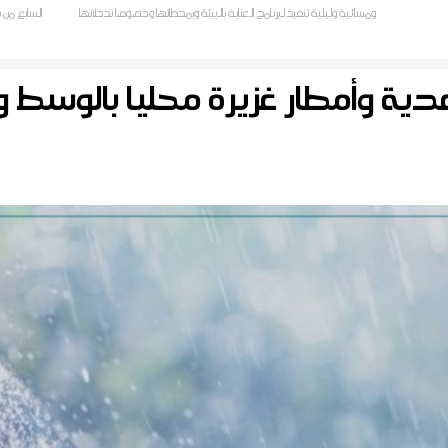
ومسائية وليلية تنفيذ لبرنامج العناية بالبيئة وبمحطاتها وخصوصا تدخلاتها
السابع من 
على مستوى الخط الحديدي للضاحية الشمالية تونس-حلق الوادي-
المرسى المتكامل، فإن محطات النقل وحرمة السكة على امتداد مسلك
عدية وأمطار غزيرة محليا بالوسط 
الخط ت.ح.م مازالت عرضة للاعتداءات من قبل المتساكنين وأصحاب
المحلات التجارية المجاورين لهذه الفضاءات