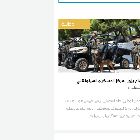
وطنية
فاع يزور المركز العسكري السينوتقني
اعات
8
أدّى وزير الدفاع الوطني، خالد السهيلي، أمس الخميس 6 أوت 2026،
نية إلى المركز العسكري السينوتقني، وعاين جاهزية وحداته
ف عيش وعمل العسكريين المنتمين إليه