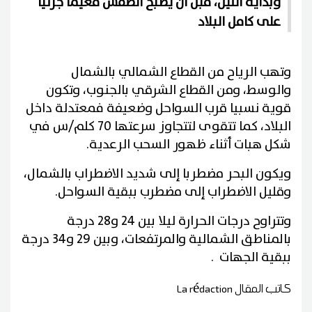
وبداية الليل، قبل أن يصبح الطقس مغيما جزئيا
على كامل البلاد
وتهب الرياح من القطاع الشمالي بالشمال
والوسط، ومن القطاع الشرقي بالجنوب، وتكون
قوية نسبيا قرب السواحل وضعيفة فمعتدلة داخل
البلاد، كما تتقوى لتتجاوز سرعتها 70 كلم/س في
شكل هبات أثناء ظهور السحب الرعدية.
ويكون البحر مضطربا إلى شديد الاضطراب بالشمال،
وقليل الاضطراب إلى مضطرب ببقية السواحل.
وتتراوح درجات الحرارة ليلا بين 24 و28 درجة
بالمناطق الشمالية والمرتفعات، وبين 29 و34 درجة
ببقية الجهات .
كاتب المقال
La rédaction