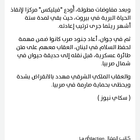
وبعد مفاوضات مطولة، أُودع "فيليكس" مركزا لإنقاذ
الحياة البرية في بيروت، حيث بقي لمدة ستة
أشهر ريثما جرى ترتيب إعادته.
ثم في جوان، أعاد جنود صرب كانوا ضمن مهمة
لحفظ السلام في لبنان، العقاب معهم على متن
طائرة عسكرية، قبل نقله إلى حديقة حيوان في
شمال صربيا.
والعقاب الملكي الشرقي مهدد بالانقراض بشدة
ويحظى بحماية صارمة في صربيا.
( سكاي نيوز )
كاتب المقال
La rédaction