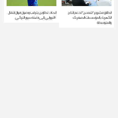
انطلاق مشروع "شمس" لدعم إنتاج
إتحاد تطاوين يترقب وصول أموال إنتقال
الكهرباء بالمؤسسات الصغرى
النوراني إلى أضنة سبور التركي !
والمتوسطة