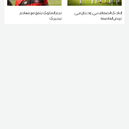
النادي الصفاقسي: وديتان في
نجم المتلوي يتفق مع مهاجم
تربص العاصمة
نيجيري