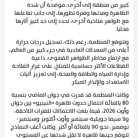
كبير من منطقة إلى أخرى، موضحة أن شدة
الظاهرة ومدتها وفترة تطورها، إلى جانب تفاعلها
مع ظواهر مناخية أخرى، تحدد إلى حد كبير آثارها
محليا.
وتتوقع المنظمة، رغم ذلك، تسجيل درجات حرارة
أعلى من المعدلات العادية في جزء كبير من العالم،
مع ارتفاع مخاطر الظواهر القصوى، داعية
القطاعات الأكثر حساسية للمناخ، على غرار الفلاحة
وإدارة المياه والطاقة والصحة، إلى تعزيز آليات
الاستعداد والإنذار المبكر.
وكانت المنظمة قد قدرت في جوان الماضي بنسبة
80 بالمائة احتمال حدوث ظاهرة «النينيو» بين جوان
وأوت 2026، فيما بلغت الاحتمالات للفترات اللاحقة،
ولا سيما جويلية-سبتمبر وأوت-أكتوبر وسبتمبر-
نوفمبر، نحو 90 بالمائة أو أكثر. وكانت أغلب النماذج
تتوقع حينها ظاهرة لا تقل شدتها عن المستوى