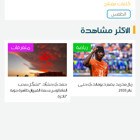
كلمات مفتاح
الطقس
الاكثر مشاهدة
رياضة
متفرقات
ريال مدريد يضم ديوماندي حتى
حمدي حشاّد: "تشكّل سحب
عام 2033
الماماتوس بسماء القيروان ظاهرة جوية
نادرة"