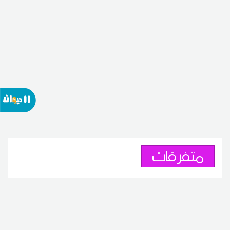
متفرقات
اليونسكو تدرج 3 مواقع عربية على
قائمة التراث المهدد