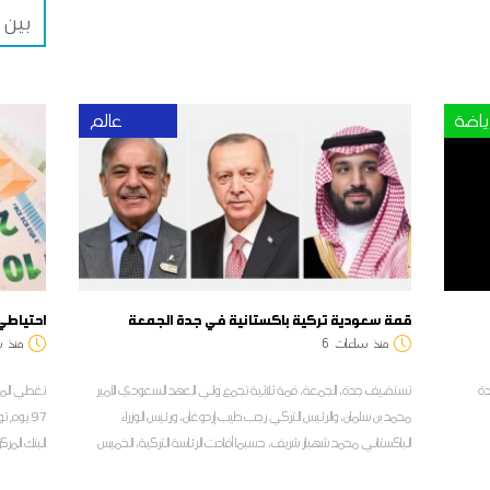
بين 32 و44 درجة
ياضة
عالم
قمة سعودية تركية باكستانية في جدة الجمعة
احتياطي الن
منذ
ساعات
6
منذ
س
دة
تستضيف جدة، الجمعة، قمة ثلاثية تجمع ولي العهد السعودي الأمير
تغطي الموج
محمد بن سلمان، والرئيس التركي رجب طيب إردوغان، ورئيس الوزراء
الباكستاني محمد شهباز شريف، حسبما أفادت الرئاسة التركية، الخميس
البنك المر