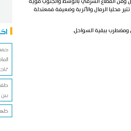
ال ومن القطاع الشرقي بالوسط والجنوب قوية
ثير محليا الرمال والأتربة وضعيفة فمعتدلة
اخب
 ومضطرب ببقية السواحل.
حمد
الما
نادرة"
طقس 
بين 32 و44 درجة
ظهر ا