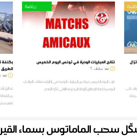
نية
رياضة
تزال
نتائج المباريات الودية في تونس اليوم الخميس
الطريق 
منذ
ساعات
7
منذ
س
دارت اليوم الخميس جملة من المباريات الودية في إطار إستعدادات النوادي
يروان على
التونسية إعدادا لإنطلاق الرابطة المحترفة الأولى لكرة القدم
ة مجلة
علي عمار ل
ل سحب الماماتوس بسماء القيرو