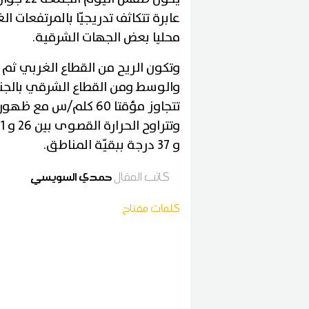
عابرة تتكاثف تدريجيّا بالمرتفعات ا
محليا بعض الجهات الشرقية
.
وتكون الريح من القطاع الغربي ثم 
تتجاوز مؤقتا 60 كلم/س مع ظهور السحب الرعدية والبحر قليل الاضطراب
و 37 درجة ببقيّة المناطق
.
كاتب المقال
حمدي السويسي
كلمات مفتاح