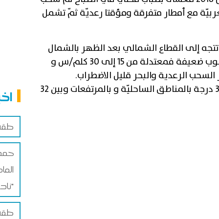
لغربيّة مع أمطار متفرقة ومؤقتا رعديّة ثمّ تشمل
تتجه إلى القطاع الشمالي بعد الظهر بالشمال
والوسط ومن القطاع الشرقي بالجنوب ضعيفة فمعتدلة من 15 إلى 30 كلم/س و
.
وتتراوح الحرارة القصوى بين 26 و 31 درجة بالمناطق الساحليّة و بالمرتفعات وبين 32
اخب
طقس 
حمد
الما
نادرة"
طقس 