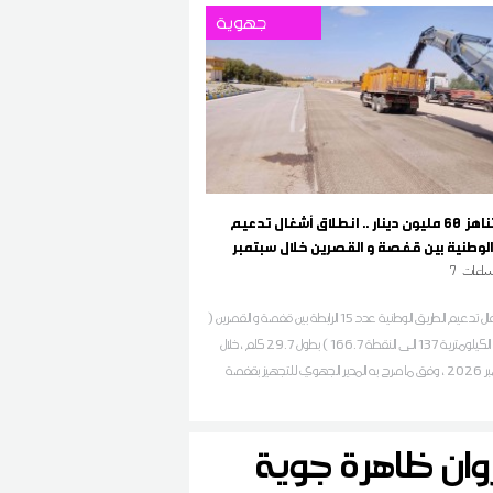
جهوية
بكلفة تناهز 60 مليون دينار .. انطلاق أشغال تدعيم
الوطنية بين قفصة و القصرين خلال سبتمبر
اعات
7
تنطلق أشغال تدعيم الطريق الوطنية عدد 15 الرابطة بين قفصة و القصرين (
من النقطة الكيلومترية 137 الى النقطة 166.7 ) بطول 29.7 كلم ،خلال
شهر سبتمبر 2026 ، وفق ما صرح به المدير الجهوي للتجهيز بقفصة
مراسل ديوان أف أم
ان ظاهرة جوية