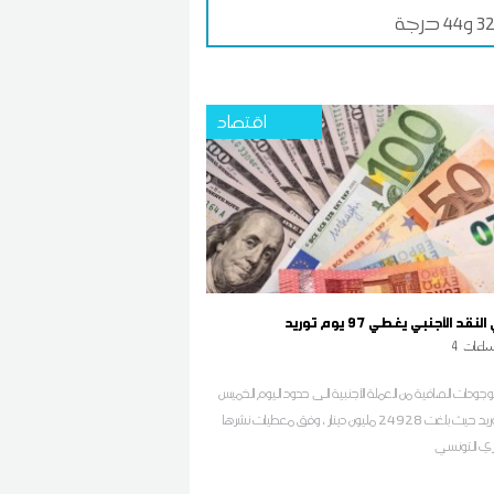
اقتصاد
قد الأجنبي يغطي 97 يوم توريد
اعات
4
ودات الصافية من العملة الأجنبية الى حدود اليوم الخميس
97 يوم توريد حيث بلغت 24928 مليون دينار ، وفق معطيات نشرها
كزي التونسي