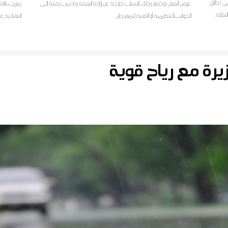
ل في نطاق
عرض الفنان بودشار وذلك لأسباب خارجة عن إرادة الهيئة و لا تمت بصلة الى
ببنزرت بالا
م الابتدائي لسنة 2026 على النقلة ،
الجوانب التنظيمية أو الفنية للمهرجان
النهائية ع
ا
لمراسل ديو
يرة مع رياح قوية