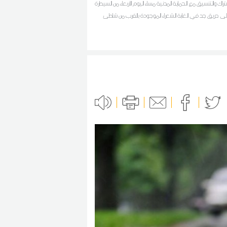
شتراك والتنسيق مع الحماية المدنية مساء اليوم الأربعاء من السيطرة
لى حريق جد في الغابة الشعراء الموجودة بالقرب من شاطئ
لصخور 3 والانطلاق في تبريد المنطقة حسب ما افاد به مصدر محلي
ان اف ام بالجهة