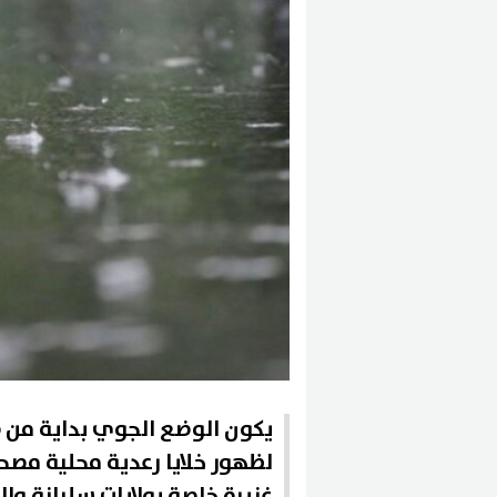
لظهور خلايا رعدية محلية مصح
غزيرة خاصة بولايات سليانة وا