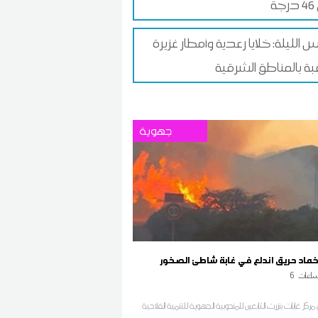
ة
الليلة: خلايا رعدية وأمطار غزيرة
بة بالمناطق الشرقية
جهوية
اخماد حريق اندلع في غابة شاطئ الصخور
اعات
6
مركز غابات بنزرت التابعين للمندوبية الجهوية للتنمية الفلاحية