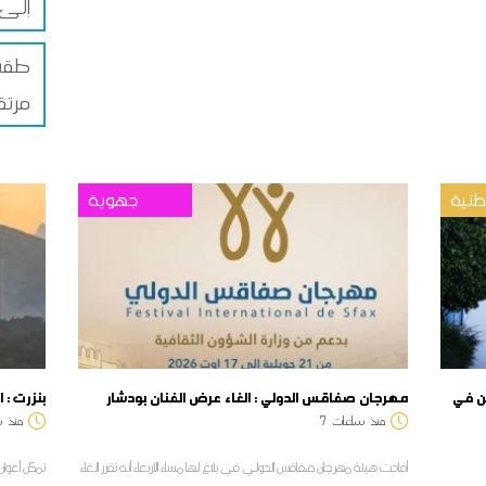
إلى 46 درج
طقس 
مرتق
نية
جهوية
بولين في
مهرجان صفاقس الدولي : الغاء عرض الفنان بودشار
بنزرت : 
منذ
ساعات
7
منذ
س
أفادت هيئة مهرجان صفاقس الدولي في بلاغ لها مساء الأربعاء أنه تقرر الغاء
تمكن أعوان 