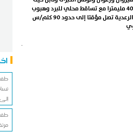
تتراوح أعلى الكميات بين 20 و40 مليمترا مع تساقط محلي للبرد وهبوب
رياح قوية أثناء ظهور السحب الرعدية تصل مؤقتا إلى حدود 90 كلم/س
وي
.
اخب
طقس ا
تساق
إلى 46 درج
طقس 
مرتق