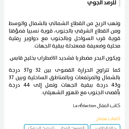
للرصد الجوي
وتهب الريح من القطاع الشمالي بالشمال والوسط
ومن القطاع الشرقي بالجنوب، قوية نسبيا فمؤقتا
قوية قرب السواحل وبالجنوب مع دواوير رملية
محلية وضعيفة فمعتدلة ببقية الجهات.
ويكون البحر مضطربا فشديد الاضطراب بخليج قابس.
كما تتراوح الحرارة القصوى بين 32 و37 درجة
بالشمال والمرتفعات وبالمناطق الساحلية وبين 37
و43 درجة ببقية الجهات وتصل إلى 44 درجة
بأقصى الجنوب مع ظهور الشهيلي.
كاتب المقال
La rédaction
كلمات مفتاح
حالة الطقس
المعهد الوطني للرصد الجوي