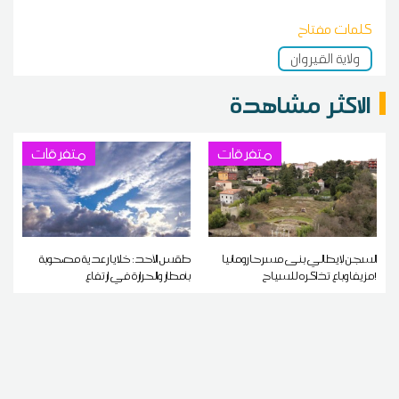
كلمات مفتاح
ولاية القيروان
الاكثر مشاهدة
متفرقات
متفرقات
السجن لإيطالي بنى مسرحا رومانيا
طقس الأحد: خلايا رعدية مصحوبة
مزيفا وباع تذاكره للسياح!
بأمطار والحرارة في ارتفاع