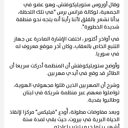
وقال أوروس ستويليكوفتش، وهو عضو في
الجمعية، لوكالة فرانس برس "في تلك اللحظة،
بدأنا نشعر بالقلق لأننا رأينا أنه يتجه نحو منطقة
شديدة الخطورة".
في أواخر أكتوبر، اختفت الإشارة الصادرة عن جهاز
التتبع الخاص بالعقاب، وكان آخر موقع معروف له
في سوريا.
وأوضح ستويليكوفتش أن المنظمة أدركت سريعا أن
الطائر قد وقع في أيدي مهربين.
وشرح أن المهربين الذين ظلوا مجهولي الهوية،
تواصلوا معهم عبر منظمة شريكة في لبنان
وطالبوا بفدية.
وبعد مفاوضات مطولة، أُودع "فيليكس" مركزا لإنقاذ
الحياة البرية في بيروت، حيث بقي لمدة ستة
أشهر ريثما جرى ترتيب إعادته.