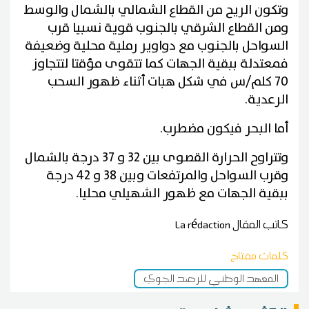
وتكون الريح من القطاع الشمالي بالشمال والوسط
ومن القطاع الشرقي بالجنوب قوية نسبيا قرب
السواحل بالجنوب مع دواوير رملية محلية وضعيفة
فمعتدلة ببقية الجهات كما تتقوى مؤقتا لتتجاوز
70 كلم/س في شكل هبات أثناء ظهور السحب
الرعدية.
أما البحر فيكون مضطرب.
وتتراوح الحرارة القصوى بين 32 و 37 درجة بالشمال
وقرب السواحل والمرتفعات وبين 38 و 42 درجة
ببقية الجهات مع ظهور الشهيلي محليا.
كاتب المقال
La rédaction
كلمات مفتاح
المعهد الوطني للرصد الجوي