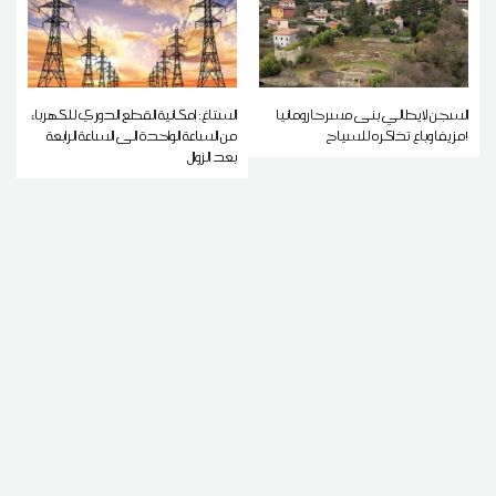
السجن لإيطالي بنى مسرحا رومانيا
الستاغ: إمكانية القطع الدوري للكهرباء
مزيفا وباع تذاكره للسياح!
من الساعة الواحدة الى الساعة الرابعة
بعد الزوال