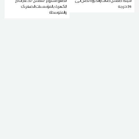
الليلة: طقس صاف والحرارة تصل إلى
انطلاق مشروع "شمس" لدعم إنتاج
34 درجة
الكهرباء بالمؤسسات الصغرى
والمتوسطة