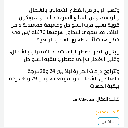
وتهب الرياح من القطاع الشمالي بالشمال
والوسط، ومن القطاع الشرقي بالجنوب، وتكون
قوية نسبيا قرب السواحل وضعيفة فمعتدلة داخل
البلاد، كما تتقوى لتتجاوز سرعتها 70 كلم/س في
شكل هبات أثناء ظهور السحب الرعدية.
ويكون البحر مضطربا إلى شديد الاضطراب بالشمال،
وقليل الاضطراب إلى مضطرب ببقية السواحل.
وتتراوح درجات الحرارة ليلا بين 24 و28 درجة
بالمناطق الشمالية والمرتفعات، وبين 29 و34 درجة
ببقية الجهات .
كاتب المقال
La rédaction
كلمات مفتاح
الطقس