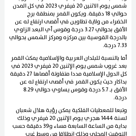
شمس يوم الاثنين 20 فيفري 2023 في كل المدن
حوالي 18 دقيقة. ويكون القمر بمنطقة برج
الخضراء من ولاية تطاوين في أقصى ارتفاع له عن
الأفق بحوالي 3.27 درجة وقوس أي البعد الزاوي
بالدرجة القوسية بين مركزه ومركز الشمس بحوالي
7.33 درجة.
أما بالنسبة للبلدان العربية والإسلامية يمكث القمر
بعد غروب شمس يوم الإثنين 20 فيفري 2023 في
كل الدول الإسلامية مددا متفاوتة أقصاها 27 دقيقة
بداكار حيث يكون القمر في أقصى ارتفاع له عن
الأفق بـ 5.7 درجة وقوس يساوي حوالي 8.29
درجة.
وتبعا للمعطيات الفلكية يمكن رؤية هلال شعبان
لسنة 1444 هجري يوم الإثنين 20 فيفري وذلك
بداية من الساعة السابعة مساء و39 دقيقة حسب
التوقيت المحلي وذلك انطلاقا من وسط غرب