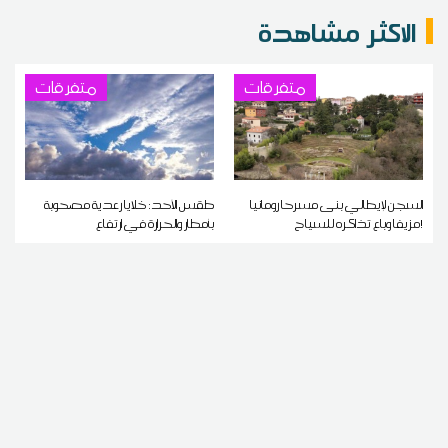
الاكثر مشاهدة
متفرقات
متفرقات
السجن لإيطالي بنى مسرحا رومانيا
طقس الأحد: خلايا رعدية مصحوبة
مزيفا وباع تذاكره للسياح!
بأمطار والحرارة في ارتفاع