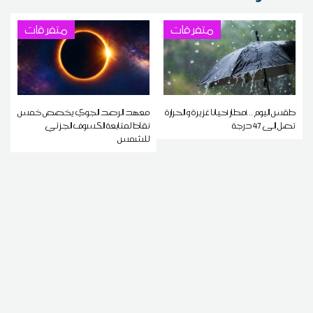
متفرقات
متفرقات
طقس اليوم ...أمطار أحيانا غزيرة و الحرارة
معهد الرصد الجوي يخصص خمس
تصل إلى 47 درجة
نقاط لمتابعة الكسوف الجزئي
للشمس