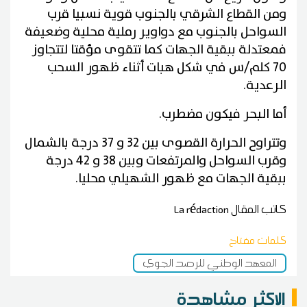
ومن القطاع الشرقي بالجنوب قوية نسبيا قرب
السواحل بالجنوب مع دواوير رملية محلية وضعيفة
فمعتدلة ببقية الجهات كما تتقوى مؤقتا لتتجاوز
70 كلم/س في شكل هبات أثناء ظهور السحب
الرعدية.
أما البحر فيكون مضطرب.
وتتراوح الحرارة القصوى بين 32 و 37 درجة بالشمال
وقرب السواحل والمرتفعات وبين 38 و 42 درجة
ببقية الجهات مع ظهور الشهيلي محليا.
كاتب المقال
La rédaction
كلمات مفتاح
المعهد الوطني للرصد الجوي
الاكثر مشاهدة