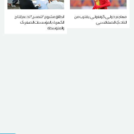
مهاجم دولي كونغولي يقترب من
انطلاق مشروع "شمس" لدعم إنتاج
النادي الصفاقسي
الكهرباء بالمؤسسات الصغرى
والمتوسطة