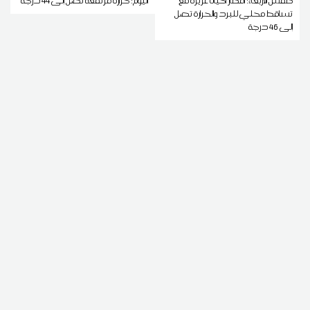
طقس الاربعاء: أمطار أحيانا غزيرة مع
اليوم: حرارة مرتفعة تصل إلى 44 درجة
تساقط محلي للبرد والحرارة تصل
إلى 46 درجة