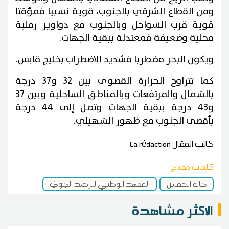
ومن القطاع الشرقي بالجنوب، قوية نسبيا فمؤقتا
قوية قرب السواحل وبالجنوب مع دواوير رملية
محلية وضعيفة فمعتدلة ببقية الجهات.
ويكون البحر مضطربا فشديد الاضطراب بخليج قابس.
كما تتراوح الحرارة القصوى بين 32 و37 درجة
بالشمال والمرتفعات وبالمناطق الساحلية وبين 37
و43 درجة ببقية الجهات وتصل إلى 44 درجة
بأقصى الجنوب مع ظهور الشهيلي.
كاتب المقال
La rédaction
كلمات مفتاح
حالة الطقس
المعهد الوطني للرصد الجوي
الاكثر مشاهدة