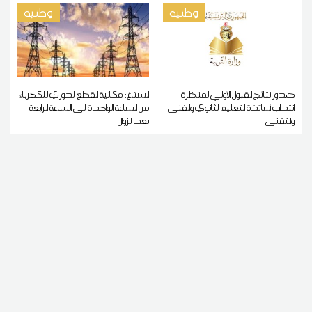
وطنية
وطنية
صدور نتائج القبول الأولي لمناظرة
الستاغ: إمكانية القطع الدوري للكهرباء
انتداب أساتذة التعليم الثانوي والفني
من الساعة الواحدة الى الساعة الرابعة
والتقني
بعد الزوال