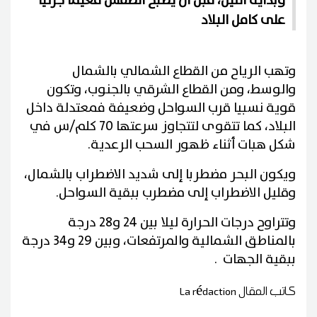
وبداية الليل، قبل أن يصبح الطقس مغيما جزئيا
على كامل البلاد
وتهب الرياح من القطاع الشمالي بالشمال
والوسط، ومن القطاع الشرقي بالجنوب، وتكون
قوية نسبيا قرب السواحل وضعيفة فمعتدلة داخل
البلاد، كما تتقوى لتتجاوز سرعتها 70 كلم/س في
شكل هبات أثناء ظهور السحب الرعدية.
ويكون البحر مضطربا إلى شديد الاضطراب بالشمال،
وقليل الاضطراب إلى مضطرب ببقية السواحل.
وتتراوح درجات الحرارة ليلا بين 24 و28 درجة
بالمناطق الشمالية والمرتفعات، وبين 29 و34 درجة
ببقية الجهات .
كاتب المقال
La rédaction