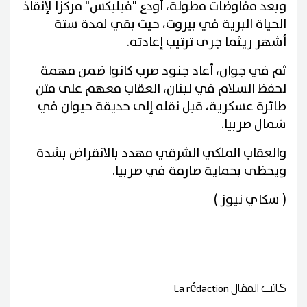
وبعد مفاوضات مطولة، أُودع "فيليكس" مركزا لإنقاذ
الحياة البرية في بيروت، حيث بقي لمدة ستة
أشهر ريثما جرى ترتيب إعادته.
ثم في جوان، أعاد جنود صرب كانوا ضمن مهمة
لحفظ السلام في لبنان، العقاب معهم على متن
طائرة عسكرية، قبل نقله إلى حديقة حيوان في
شمال صربيا.
والعقاب الملكي الشرقي مهدد بالانقراض بشدة
ويحظى بحماية صارمة في صربيا.
( سكاي نيوز )
كاتب المقال
La rédaction