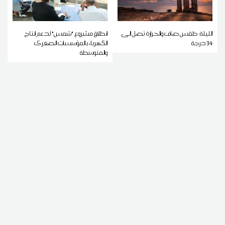
الليلة: طقس صاف والحرارة تصل إلى
انطلاق مشروع "شمس" لدعم إنتاج
34 درجة
الكهرباء بالمؤسسات الصغرى
والمتوسطة