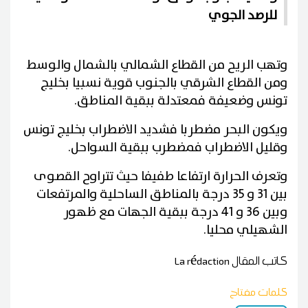
للرصد الجوي
وتهب الريح من القطاع الشمالي بالشمال والوسط
ومن القطاع الشرقي بالجنوب قوية نسبيا بخليج
تونس وضعيفة فمعتدلة ببقية المناطق.
ويكون البحر مضطربا فشديد الاضطراب بخليج تونس
وقليل الاضطراب فمضطرب ببقية السواحل.
وتعرف الحرارة ارتفاعا طفيفا حيث تتراوح القصوى
بين 31 و 35 درجة بالمناطق الساحلية والمرتفعات
وبين 36 و 41 درجة ببقية الجهات مع ظهور
الشهيلي محليا.
كاتب المقال
La rédaction
كلمات مفتاح