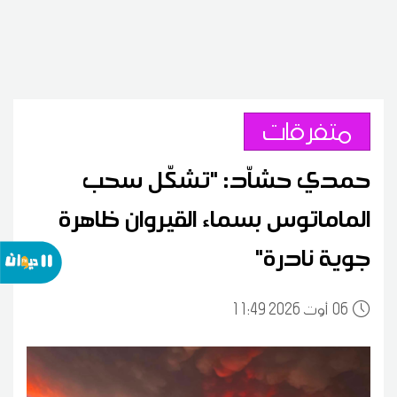
متفرقات
حمدي حشاّد: "تشكّل سحب
الماماتوس بسماء القيروان ظاهرة
جوية نادرة"
06
11:49 2026 أوت