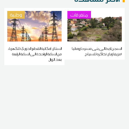
متفرقات
وطنية
السجن لإيطالي بنى مسرحا رومانيا
الستاغ: إمكانية القطع الدوري للكهرباء
مزيفا وباع تذاكره للسياح!
من الساعة الواحدة الى الساعة الرابعة
بعد الزوال