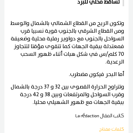
تساقط محلي للبرد
وتكون الريح من القطاع الشمالي بالشمال والوسط
ومن القطاع الشرقي بالجنوب قوية نسبيا قرب
السواحل بالجنوب مع دواوير رملية محلية وضعيفة
فمعتدلة ببقية الجهات كما تتقوى مؤقتا لتتجاوز
70 كلم/س في شكل هبات أثناء ظهور السحب
الرعدية.
أما البحر فيكون مضطرب.
وتتراوح الحرارة القصوى بين 32 و 37 درجة بالشمال
وقرب السواحل والمرتفعات وبين 38 و 42 درجة
ببقية الجهات مع ظهور الشهيلي محليا.
كاتب المقال
La rédaction
كلمات مفتاح