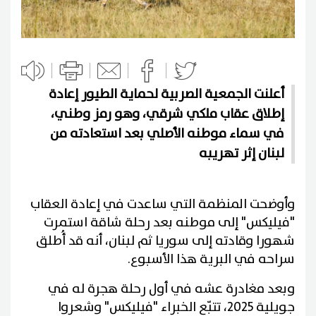
أعلنت الجمعية الصربية لحماية الطيور إعادة
إطلاق عقاب ملكي شرقي، وهو رمز وطني،
في سماء موطنه الأصلي بعد استعادته من
لبنان إثر تهريبه
وأوضحت المنظمة التي ساعدت في إعادة العقاب
"فيليكس" إلى موطنه بعد رحلة شاقة استمرت
شهورا وقادته إلى سوريا ثم لبنان، أنه قد أُطلق
سراحه في البرية هذا الأسبوع.
وبعد مغادرة عشه في أول رحلة هجرة له في
جويلية 2025، تتبّع الخبراء "فيليكس" وشعروا