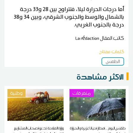
أما درجات الحرارة ليلا، فتتراوح بين 28 و33 درجة
بالشمال والوسط والجنوب الشرقي، وبين 34 و38
درجة بالجنوب الغربي.
كاتب المقال
La rédaction
كلمات مفتاح
الطقس
الاكثر مشاهدة
متفرقات
وطنية
طقس اليوم ...أمطار أحيانا غزيرة و الحرارة
وزارة الفلاحة تدعو أصحاب المشاريع