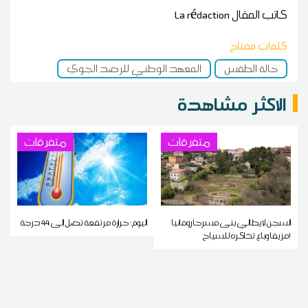
كاتب المقال
La rédaction
كلمات مفتاح
حالة الطقس
المعهد الوطني للرصد الجوي
الاكثر مشاهدة
متفرقات
متفرقات
السجن لإيطالي بنى مسرحا رومانيا
اليوم: حرارة مرتفعة تصل إلى 44 درجة
مزيفا وباع تذاكره للسياح!