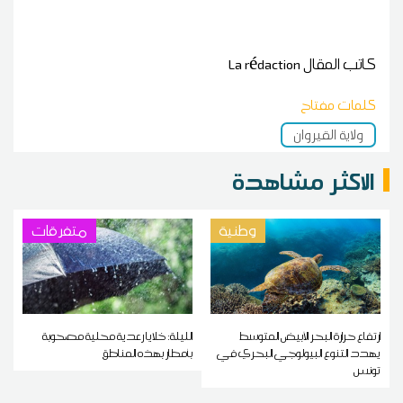
كاتب المقال
La rédaction
كلمات مفتاح
ولاية القيروان
الاكثر مشاهدة
وطنية
متفرقات
ارتفاع حرارة البحر الأبيض المتوسط
الليلة: خلايا رعدية محلية مصحوبة
يهدد التنوع البيولوجي البحري في
بأمطار بهذه المناطق
تونس