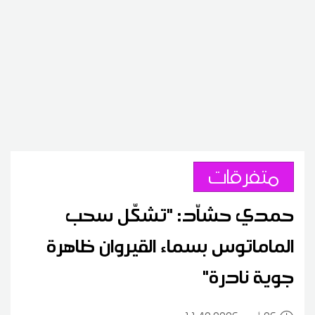
متفرقات
حمدي حشاّد: "تشكّل سحب
الماماتوس بسماء القيروان ظاهرة
جوية نادرة"