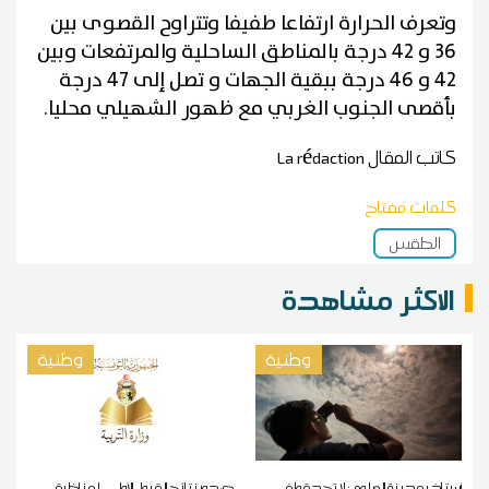
وتعرف الحرارة ارتفاعا طفيفا وتتراوح القصوى بين
36 و 42 درجة بالمناطق الساحلية والمرتفعات وبين
42 و 46 درجة ببقية الجهات و تصل إلى 47 درجة
بأقصى الجنوب الغربي مع ظهور الشهيلي محليا.
كاتب المقال
La rédaction
كلمات مفتاح
الطقس
الاكثر مشاهدة
وطنية
وطنية
أستاذ بمدينة العلوم : لا تحدقوا في
صدور نتائج القبول الأولي لمناظرة