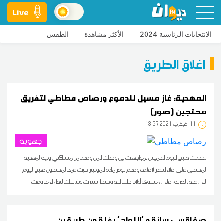
Live
الانتخابات الرئاسية 2024
الأكثر مشاهدة
الطقس
اغلاق الطريق
المهدية: غاز مسيل للدموع ورصاص مطاطي لتفريق
محتجين (صور)
11
13:57 2021 فيفري
جهوية
تجددت صباح اليوم الخميس المواجهات بين وحدات الامن وعدد من متساكني ولاية المهدية
المحتجين على غلاء اسعار الاعلاف وعدم توفر مادة الامونيتر حيث عمد المحتجون صباح اليوم
الى غلق الطريق على مستوى أولاد جاب الله واحتجاز سيارات وشاحنات لنقل المحروقات
صفاقس : سائقو 'اللواج' يغلقون طريقين