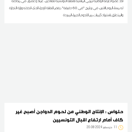
أكد عضو الغرفة الوطنية لمربي الماشية بالنقابة التونسية للفلاحين، عماد وعضور، في مداخلة
له مساء اليوم الاثنين، في برنامج "في 60 دقيقة"، رفض النقابة للإجراء الذي اتخذته وزارة التجارة
والمتعلق باستيراد كميات من اللحوم الحمراء المبردة
حلواس : الإنتاج الوطني من لحوم الدواجن أصبح غير
كاف أمام ارتفاع اقبال التونسيين
11
20:08 2024 ديسمبر