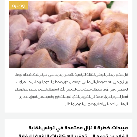
وطنية
قال عضو المجلس الوطني للنقابة التونسية للفلاحين محمد علي حلواس لدى تدخله الأربعاء
ببرنامج في 60 دقيقة ان الأزمة التي عرفتها منظومة قطاع اللحوم البيضاء منذ شهر أوت
المنقضي هي أزمة استهلاك حيث توجه التونسي أكثر لاستهلاك اللحوم البيضاء نظرا لارتفاع
أسعار اللحوم الحمراء إضافة الى الفيروس الذي ضرب القطيع و تسبب في نفوق عدد من
الأمهات ما أدى الى اختلال واضح بين العرض و الطلب
مبيدات خطرة لا تزال معتمدة في تونس:نقابة
الفلاحين تدعو إلى توفير الإمكانيات اللازمة للرقابة