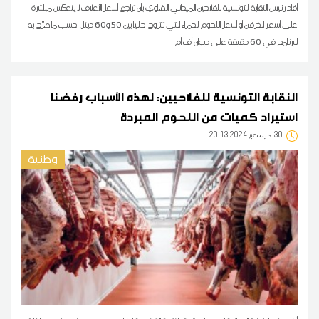
أفاد رئيس النقابة التونسية للفلاحين الميداني الضاوي بأن تراجع أسعار الأعلاف لا ينعكس مباشرة
على أسعار الخرفان أو أسعار اللحوم الحمراء التي تتراوح حاليا بين 50 و60 دينار، حسب ما صرّح به
لبرنامج في 60 دقيقة على ديوان أف أم
النقابة التونسية للفلاحيين: لهذه الأسباب رفضنا
استيراد كميات من اللحوم المبردة
30
20:13 2024 ديسمبر
وطنية