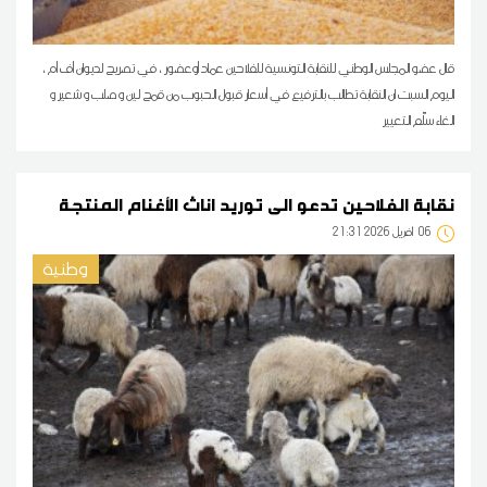
قال عضو المجلس الوطني للنقابة التونسية للفلاحين عماد أوعضور ، في تصريح لديوان أف أم ،
اليوم السبت ان النقابة تطالب بالترفيع في أسعار قبول الحبوب من قمح لين و صلب و شعير و
الغاء سلّم التعيير
نقابة الفلاحين تدعو الى توريد اناث الأغنام المنتجة
06
21:31 2026 أفريل
وطنية