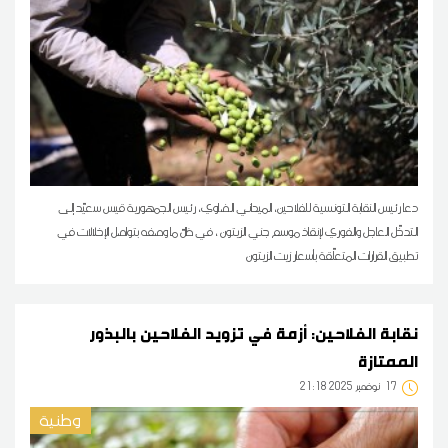
دعا رئيس النقابة التونسية للفلاحين، الميداني الضاوي، رئيس الجمهورية قيس سعيّد إلى
التدخّل العاجل والفوري لإنقاذ موسم جني الزيتون ، في ظلّ ما وصفه بتواصل الإخلالات في
تطبيق القرارات المتعلّقة بأسعار زيت الزيتون
نقابة الفلاحين: أزمة في تزويد الفلاحين بالبذور
الممتازة
17
21:18 2025 نوفمبر
وطنية