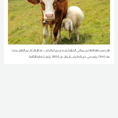
قال رئيس نقابة الفلاحين ميداني الضاوي إن سعر بيع لتر الحليب عند الإنتاج أي من الفلاح محدد
عند 1340 مليم في حين أنه لا يجب أن يقل عن 1800 مليم لتغطية الكلفة