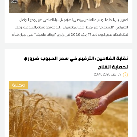
اعتبر رئيس النقابة التونسية للفلاحين ميداني الضاوي أن شراء الأضاحي عبر موقع التواصل
الاجتماعي "الأنستغرام" غير مقبول داعيا المواطنين إلى التوجه نحو الأسواق الأسبوعية، وذلك
لدى تدخله صباح اليوم الأحد 17 ماي 2026 في برنامج "ويكاند عالكيف" على ديوان أف أم
نقابة الفلاحين: الترفيع في سعر الحبوب ضروري
لحماية الفلاح
07
20:40 2026 ماي
وطنية