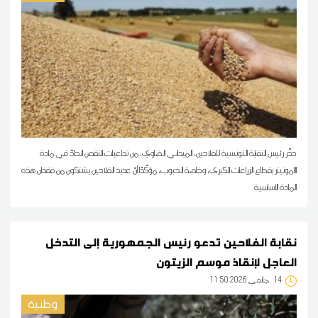
حذّر رئيس النقابة التونسية للفلاحين، الميداني الضاوي، من تداعيات النقص الحادّ في مادة
الأمونيتر بقطاع الزراعات الكبرى، وخاصة الحبوب، مؤكّدًا أنّ عديد الفلاحين يشتكون من فقدان هذه
المادة الأساسية
نقابة الفلاحين تدعو رئيس الجمهورية إلى التدخل
العاجل لإنقاذ موسم الزيتون
14
11:50 2026 جانفي
وطنية