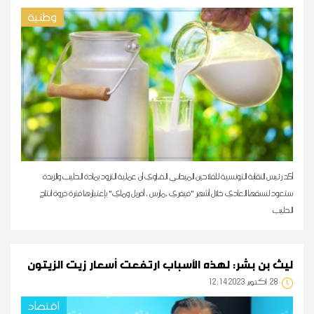
وطنية
أكد رئيس النقابة التونسية للفلاحين الميداني الضاوي أن عملية التزود بمادة الحليب والزبدة
ستعود لنسقها العادي خلال أشهر "فيفري ،مارس ، أفريل وماي" بإعتبارها فترة ذروة انتاج
الحليب
ليث بن بشر: لهذه الأسباب ارتفعت أسعار زيت الزيتون
28
12:14 2023 أكتوبر
اقتصاد