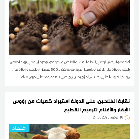
أفاد عضو المجلس الوطني للنقابة التونسية للفلاحين عماد وعذور بوجود أزمة في تزويد الفلاحين
بالبذور الممتازة على الرغم من تسجيل صابة مهمة تقدّر بـ 500 ألف طن من البذور الممتازة في
موسم الحبوب الحالي، حسب ما صرّح به لبرنامج "في 60 دقيقة" على ديوان أف أم
نقابة الفلاحين: على الدولة استيراد كميات من رؤوس
الأبقار والأغنام لترميم القطيع
10
21:00 2025 نوفمبر
اقتصاد