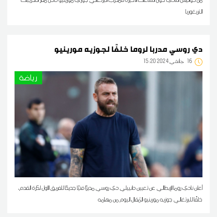
التريغوريا
دي روسي مدربا لروما خلفًا لجوزيه مورينيو
16
15:20 2024 جانفي
رياضة
أعلن نادي روما الإيطالي عن تعيين دانييلي دي روسي مديرًا فنيًا جديدًا للفريق الأول لكرة القدم،
خلفًا للبرتغالي جوزيه مورينيو المُقال اليوم من مهامه