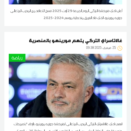
أعلن نادي فنربخشة التركي اليوم الجمعة 29 أوت 2025 فسخ التعاقد مع المدرب البرتغالي
جوزيه مورينيو، الذي قاد الفريق منذ بداية موسم 2024-2025
غالاتاسراي التركي يتهم مورينهو بالعنصرية
25
09:38 2025 فيفري
رياضة
اتهم نادي غالاتاسراي التركي المدرب البرتغالي لفنربخشة جوزيه مورينيو، بالإدلاء "بتصريحات
عنصرية" عقب التعادل السلبي بين الغريمين التقليديين الإثنين في المرحلة ال25 من الدوري