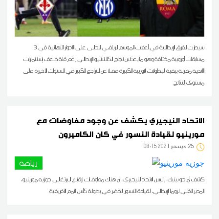
سيطرت الفرق الإيطالية في أعقاب الموسم الرياضي الحالى على الأدوار النهائية في 3
مسابقات أوروبية مختلفة وهو ما يعكس نجاح الكالتشيو الإيطالي رغم قلة ضعف إستثمارات
الأندية مقارنة ببقية البطولات الاوربية الكبيرة فضلا عن التراجع الكبير في السنوات الأخيرة على
مستوى النتائج
الاتحاد النيجيري يكشف عن وجود مفاوضات مع
مورينيو لقيادة النسور في كان الكاميرون
25
08:15 2021 ديسمبر
رياضة
كشف أماجو بينيك، رئيس الاتحاد النيجيري، أن هناك مفاوضات لإقناع البرتغالي جوزيه مورينيو،
المدير الفني لروما الإيطالي، لقيادة النسور الخضر في بطولة كأس الأمم الأفريقية