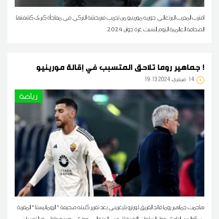
اقترب المدرب البرتغالي جوزيه مورينيو من تدريب فنربخشة التركي في مفاجأة كبرى كشفتها
الصحافة العالمية اليوم السبت غرة جوان 2024
جماهير روما تلاحق المتسبب في إقالة مورينيو !
14
19:13 2024 فيفري
رياضة
هاجمت جماهير روما قائد الفريق لورنزو بليغريني بعد تقرير كتبته صحيفة " الرومانيستا " المقربة
من كواليس النادي حول الساعات الأخيرة للمدرب البرتغالي جوزي مورينيو داخل مقر التدريبات