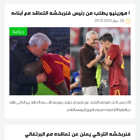
مورينيو يطلب من رئيس فنربخشه التعاقد مع أبناءه !
03
09:25 2024 جوان
رياضة
اكد رئيس نادي فنربخشه الجديد عزيز يلديرم ان جوزي مورينيو طلب منه التعاقد مع الثنائي باولو
ديبالا ولوكاكو لقيادة هجوم الفريق الموسم القادم
فنربخشه التركي يعلن عن تعاقده مع البرتغالي