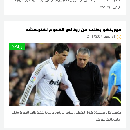
التركي لكرة القدم
مورينهو يطلب من رونالدو القدوم لفنربخشه
21
21:17 2024 نوفمبر
رياضة
كشفت تقارير صحفية تركية أن البرتغالي جوزيه مورينيو مدرب فنربخشة طالب النجم كرستيانو
رونالدو بالإنتقال لفريقه