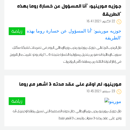
جوزيه مورينيو: 'أنا المسؤول عن خسارة روما بهذه
الطريقة'
22
16:41 2021 أكتوبر
رياضة
قال المدرب البرتغالي جوزي مورتنيو مدرب روما الإيطالي اليوم في تصريحات لشبكة سكاي
سبورت الإيطالية انه هو من يتحمل مسؤولية الخسارة بنتيجة 6 ــ 1 امام بودو غليمت بطل النرويج
في إطار الجولة الثالثة من مسابقة كأس المؤتمرات
مورينيو: لم اوقع على عقد مدته 3 اشهر مع روما
23
10:45 2021 سبتمبر
رياضة
قال جوزي مورينيو مدرب روما الإيطالي خلال ندوته الصحفية آلتي تسبق مقابلة اودينيزي أنه
وقع على عقد مدته 3 سنوات وليست 3 اشهر فقط