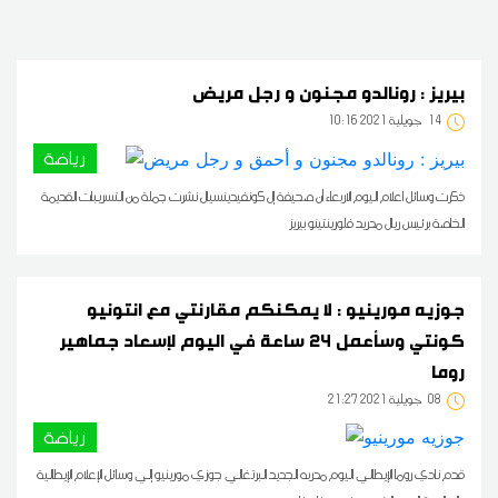
بيريز : رونالدو مجنون و رجل مريض
14
10:16 2021 جويلية
رياضة
ذكرت وسائل اعلام اليوم الاربعاء أن صحيفة إل كونفيدينسيال نشرت جملة من التسريبات القديمة
الخاصة برئيس ريال مدريد فلورينتينو بيريز
جوزيه مورينيو : لا يمكنكم مقارنتي مع انتونيو
كونتي وسأعمل 24 ساعة في اليوم لإسعاد جماهير
روما
08
21:27 2021 جويلية
رياضة
قدم نادي روما الإيطالي اليوم مدربه الجديد البرتغالي جوزي مورينيو إلي وسائل الإعلام الإيطالية