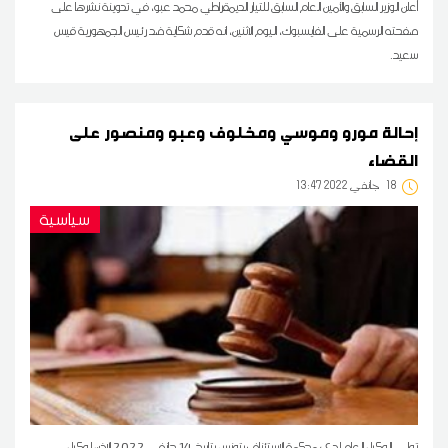
أعلن الوزير السابق والأمين العام السابق للتيار الديمقراطي محمد عبو، في تدوينة نشرها على
صفحته الرسمية على الفايسبوك، اليوم الاثنين، انه قدم شكاية ضد رئيس الجمهورية قيس
سعيد.
إحالة مورو وموسي ومخلوف وعبو ومنصور على
القضاء
18
13:47 2022 جانفي
سياسية
تولى الوكيل العام لدى محكمة الاستئناف بتونس بتاريخ 14 جانفي 2022 الإذن لوكيل