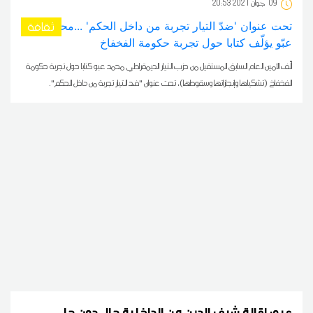
09
20:53 2021 جوان
ثقافة
ألّف الأمين العام السابق المستقيل من حزب التيار الديمقراطي محمد عبو كتابا حول تجربة حكومة
الفخفاخ (تشكيلها وإنجازاتها وسقوطها)، تحت عنوان "ضد التيار تجربة من داخل الحكم".
عبو: إقالة شرف الدين من الداخلية حال دون حل