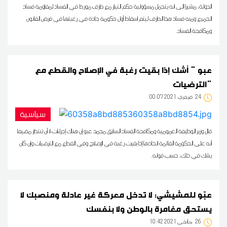
الدولة، مشيرا الى انه يتحمل مسؤولية حكم التيار مع طرف مورط في الفساد لمقاومة فساد
الجميع ومنه فساد هذا الطرف ليتم اسقاط أول حكومة جادة في رغبتها في فرض القانون
ومكافحة الفساد.
عبو " أشك إذا بقيت رغبة في الإصلاح والقطع مع
الترضيات"
24
00:07 2021 فيفري
سياسية
قال وزير الوظيفة العمومية ومكافحة الفساد السابق محمد عبو إن هناك إجراءات لا أن تنتظر مضيفا
أنه على الحكومة القائمة اتخاذها إذا بقيت رغبة في الإصلاح وفي القطع مع الترضيات وإن كان
يشك في ذلك، حسب قوله.
عبّو للمشيشي: لا تدخل معركة غير عادلة ومنصبك لا
يستحق مغامرة بالوطن ولا بنفسك
26
10:42 2021 جانفي