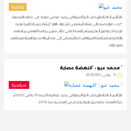
وطنية
قال الأمين العام السابق لحزب التيار الديمقراطي محمد عبو في تدوينة على حسابه بالفيسبوك
''تحت عنوان نصيحة إلى هشام المشيشي قبل فوات الآوان'' إن امام رئيس الحكومة فرصة
تاريخية لدعوة وزير العدل ومجلس القضاء العدلي لطلب تسريع محاسبة الفاسدين من الساسة
والداخلية وبعض القضاة المتواطئين داعيا المشيشي الى عدم المبالاة بضغوطهم أو تهديداتهم
وفق قوله.
محمد عبو : 'النهضة عصابة '
15
20:39 2021 جانفي
سياسية
قال الأمين العام السابق لحزب التيار الديمقراطي محمد عبو اليوم الجمعة 15 جانفي 2021 ان
حركة النهضة عصابة تميل للإجرام وتتدخل في القضاء منذ سنة 2012.