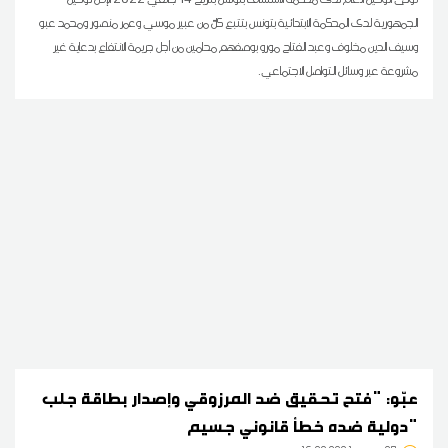
الجمهورية لدى المحكمة الابتدائية بتونس بتتبع كلّ من عبير موسي وعمر منصور ومحمد عبو
وسيف الدين مخلوف وعبد الفتاح مورو بوصفهم محامين من أجل جريمة الانتفاع بدعاية غير
مشروعة عبر وسائل التواصل الاجتماعي.
عبّو: "فتح تحقيق ضد المرزوقي وإصدار بطاقة جلب
دولية ضده خطأ قانوني جسيم"