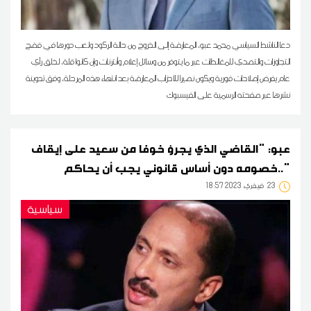
دعا الناشط السياسي محمد عبو، المعارضة إلى الخروج من حالة الركود ولعب دورها في فضح
التجاوزات والتصدي للمغالطات عبر ما يتوفر من وسائل إعلام وأنترنات وإن كانوا قلة، لخلق رأي
عام يفرض إصلاحات فورية ويكون نصيرا للأحزاب المعارضة بعد انتهاء هذه المرحلة، وفق تدوينة
نشرها عبر صفحته الرسمية على الفيسبوك
عبو: "القاضي الذي يجرؤ خوفا من سعيد على إيقاف
خصومه دون أساس قانوني يجب أن يحاكم.."
23
18:57 2023 فيفري
سياسية