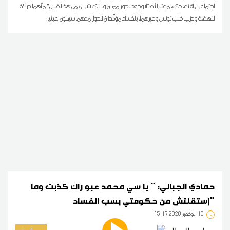
اجتماعي اقتصادي، معتبرا أنّه “لا وجود لحوار ممكن ولا لأيّ شيء من هذا القبيل” متّهما حركة
النهضة وحزب قلب تونس وغيرهما، بالفساد مؤكّدا أنّ الحوار معهما سيكون عبثيا.
حمادي الجبالي: " يا سي محمد عبو راك كذبت وما
إستقلتش من حكومتي بسب الفساد"
10
15:17 2020 نوفمبر