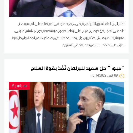
اعتبر الأمين العام السابق للتيار الديمقراطي، محمد عبو، في تدوينة له على الفيسبوك، أن
"القاضي الذي يجرؤ خوفا من قيس على إيقاف خصومه أو سجنهم دون أي أساس قانوني،
فهو شريك له، يجب أن يحاكم يوما وأن يبحث بعد ذلك عن مهنة أخرى غير القضاء والمحاماة وألا
يعول على طبقة سياسية منعت هذا في السابق".
‬عبو: " حلّ سعيد للبرلمان نُفّذ بقوة السلاح"
09
10:14 2022 أفريل
سياسية