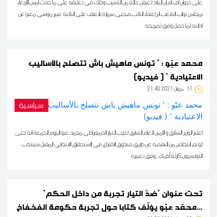
على ديوان أف أم إن البلاد تعيش حالة من التسيب وذلك في تعليقه على ما حدث أمس الأربعاء
بمجلس نواب الشعب اثر إعتداء النائب صحبي سمارة بالعنف على النائبة عبير موسي معبرا عن
ادانته لما حصل وفق تصريحه
محمد عبّو : ' تونس ماهيش باش تتصلح بالأساليب
الاعتيادية ' ( فيديو)
11
21:40 2021 جوان
سياسية
اعتبر الوزير السابق و الأمين العام السابق لحزب التيار الديمقراطي محمد عبو اليوم الجمعة انه حتى
لو تم التخلص من النهضة عن طريق صندوق الاقتراع في الاستحقاق الانتخابي المقبل سينتخب
التونسيون كارثة أخرى ، وفق تعبيره.
تحت عنوان 'ضدّ التيار تجربة من داخل الحكم'
...محمّد عبّو يؤلّف كتابا حول تجربة حكومة الفخفاخ