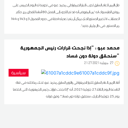
قال الأمين العام السابق لحزب التيار الديمقراطي محمد عبو في تدوينة له اليوم الخميس على
موقع الفايسبوك انه 'من المفروض أنه قد تم اللجوء إلى الفصل 80 أساسا للقطع مع حكم
العصابات، لا لتغيير الدستور الذي يمكن أن يتم تعديله لاحقا في حدود الفصول 3 و 143 و 144
من الدستور، في ظل برلمان جديد'.
محمد عبو : "إذا نجحت قرارات رئيس الجمهورية
سنحقق دولة دون فساد"
27
21:27 2021 جويلية
سياسية
أفاد الأمين العام السابق للتيار الديمقراطي والوزير السابق محمد عبو، لدى مداخلته في قناة
التاسعة اليوم الثلاثاء 27 جويلية 2021، أنه "إذا نجحت قرارات رئيس الجمهورية، التي اتخذها
يوم 25 جويلية الجاري، سنحقق دولة دون فساد"، وفق قوله