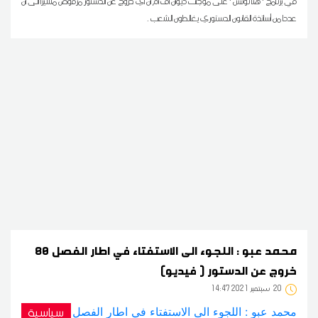
في برنامج ' هنا تونس ' على موجات ديوان أف أم ان أي خروج عن الدستور مرفوض مشيرا الى أن
عددا من أساتذة القانون الدستوري يغالطون الشعب .
محمد عبو : اللجوء الى الاستفتاء في اطار الفصل 80
خروج عن الدستور ( فيديو)
20
14:47 2021 سبتمبر
سياسية