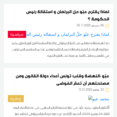
لماذا يقترح عبّو حلّ البرلمان و استقالة رئيس
الحكومة ؟
09
23:11 2020 ديسمبر
سياسية
بعد اعلان استقالته سابقا من حزب التيار الديمقراطي و الحياة السياسية اقترح الوزير السابق محمد
عبو اليوم الأربعاء حل البرلمان و استقالة رئيس الحكومة ووضع عدد من السياسيين الذين توفرت
في شأنهم معطيات كافية عن فساد تحت الاقامة الجبرية.
عبّو :النهضة وقلب تونس أعداء دولة القانون ومن
مصلحتهم أن تعمّ الفوضى
24
12:31 2020 نوفمبر
وطنية
أكّد الوزير السابق ، محمد عبّو ، في حوار لصحيفة الشارع المغاربي، في عددها الصادر اليوم
الثلاثاء 24 نوفمبر 2020، أنّه بعيد كلّ البعد عن دعوة حزبه التيار الديمقراطي لتنظيم حوار