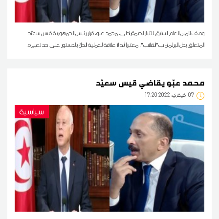
وصف الأمين العام السابق للتيار الديمقراطي، محمد عبو، قرار رئيس الجمهورية قيس سعيّد
المتعلق بحل البرلمان ب"انقلاب"، معتبرا أنه لا علاقة لعملية الحلّ بالدستور على حد تعبيره.
محمد عبّو يقاضي قيس سعيّد
07
17:20 2022 فيفري
سياسية