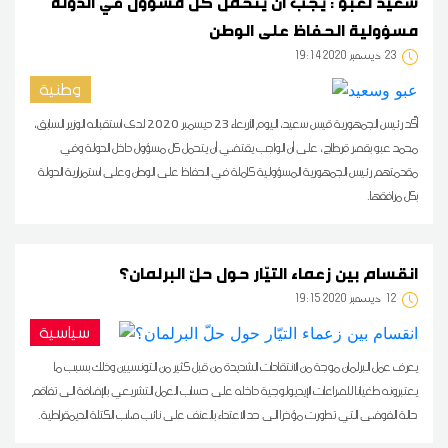
سعيّد لعبو : يجب أن يتحمّل كل مسؤول في الدولة
مسؤولية الحفاظ على الوطن
23
19:14 2020 ديسمبر
وطنية
أكّد رئيس الجمهورية قيس سعيد، اليوم الأربعاء 23 ديسمبر 2020 لدى استقباله الوزير السابق،
محمد عبو بقصر قرطاج، على أن الواجب يقتضي أن يتحمل كل مسؤول داخل الدولة وفي
مقدمتهم رئيس الجمهورية المسؤولية كاملة في الحفاظ على الوطن وعلى استمرارية الدولة
بكل مرافقها.
انقسام بين زعماء التيّار حول حلّ البرلمان؟
12
19:15 2020 ديسمبر
سياسية
يعرف عمل البرلمان موجة من الانتقادات الشديدة من قبل كثير من التونسيين وذلك بسبب ما
يعتبرونه طغيانا للصراعات الإيديولوجية داخله على حساب العمل التشريعي بالإضافة الى تفاقم
حالة الفوضى التي تطورت مؤخرا الى حد الاعتداء بالعنف على نائب صلب الكتلة الديمقراطية.