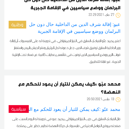
البرلمان ووضع سياسيين في الإقامة الجبرية
27
22:29 2021 ماي
وطنية
اعتبر محمد عبّو القيادي السابق في التيار الديمقراطي، في تدوينة له على الفيسبوك، أن إقالة
وزير الداخلية السابق توفيق شرف الدين، جعل دعوته لحل البرلمان ونشر الجيش بالمدن واستنفار
قوات الأمن ووضع السياسيين الذين توفرت في شأنهم معطيات كافية عن فساد تحت الإقامة
الجبرية، غير قابلة للتطبيق.
محمد عبّو :كيف يمكن للتيار أن يعود للحكم مع
النهضة؟
13
20:50 2021 مارس
سياسية
قال القيادي السابق في حزب التيار الديمقراطي محمد عبو في تدوينة له اليوم السبت على
صفحته بموقع التواصل الاجتماعي فايسبوك ان حركة النهضة تنظيم خطير على مصلحة