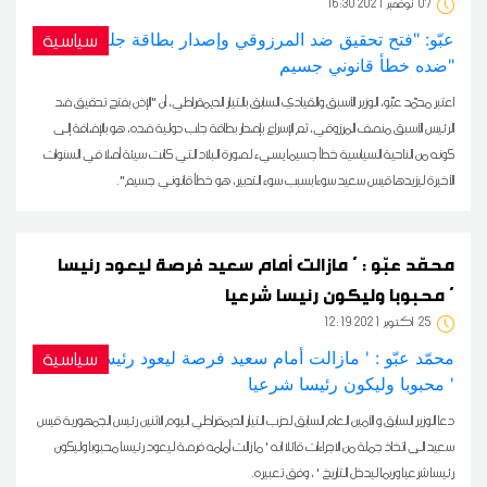
07
16:30 2021 نوفمبر
سياسية
اعتبر محمّد عبّو، الوزير الأسبق والقيادي السابق بالتيار الديمقراطي، أن "الإذن بفتح تحقيق ضد
الرئيس الأسبق منصف المرزوقي، ثم الإسراع بإصدار بطاقة جلب دولية ضده، هو بالإضافة إلى
كونه من الناحية السياسية خطأ جسيما يسيء لصورة البلاد التي كانت سيئة أصلا في السنوات
الأخيرة ليزيدها قيس سعيد سوءا بسبب سوء التدبير، هو خطأ قانوني جسيم".
محمّد عبّو : ' مازالت أمام سعيد فرصة ليعود رئيسا
محبوبا وليكون رئيسا شرعيا '
25
12:19 2021 أكتوبر
سياسية
دعا الوزير السابق و الأمين العام السابق لحزب التيار الديمقراطي اليوم الاثنين رئيس الجمهورية قيس
سعيد الى اتخاذ جملة من الاجراءات قائلا انه ' ما زالت أمامه فرصة ليعود رئيسا محبوبا وليكون
رئيسا شرعيا وربما ليدخل التاريخ ' ، وفق تعبيره.