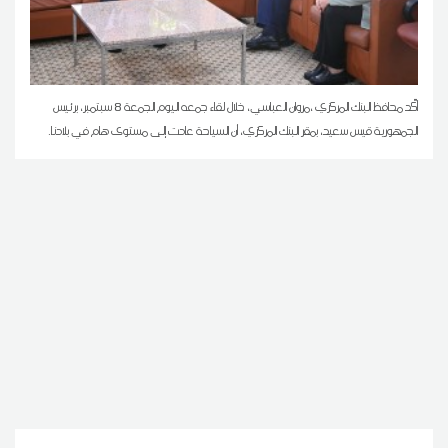
أكّد محافظ البنك المركزي ،مروان العباسي، خلال لقاء جمعه اليوم الجمعة 8 سبتمبر، برئيس
الجمهورية قيس سعيد، بمقر البنك المركزي، أن السياحة عادت إلى مستوى هام في بلادنا.