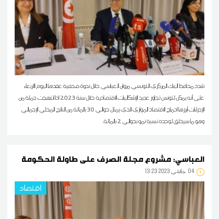
شدد محافظ البنك المركزي التونسي مروان العباسي خلال ندوة صحفية عقدها اليوم الأربعاء
على أنه يمكن لتونس تجاوز عديد الإشكاليات الاقتصادية خلال سنة 2023 اذا انتهجت جملة من
الإجراءات أبرزها ادماج الاقتصاد الموازي الذي يمثل حوالي 30 بالمائة من الناتج المحلي الإجمالي
وهو ما سيخلق لوحده نسبة نمو بحوالي 2 بالمائة.
العباسي: مشروع مجلة الصرف على طاولة الحكومة
04
13:23 2023 جانفي
اقتصاد