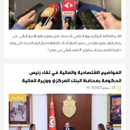
أفاد محافظ البنك المركزي مروان العباسي بأنه سيتم عرض مشروع قانون الاندماج المالي على
مجلس النواب وفق قوله في تصريح للديوان أف أم خلال إشرافه صباح اليوم الجمعة على ورشة
ختامية لتقديم مخرجات مشروع "التثقيف المالي في تونس" .
المواضيع الاقتصادية والمالية في لقاء رئيس
الحكومة بمحافظ البنك المركزي ووزيرة المالية
23
16:19 2023 سبتمبر
وطنية