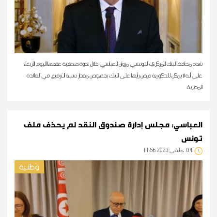
شدد محافظ البنك المركزي التونسي مروان العباسي خلال ندوة صحفية عقدها اليوم الأربعاء
على أنه لا يمكن للحكومة فرض رأيها على البنك بخصوص مقدار نسبة الترفيع في الفائدة
المديرية.
العباسي: مجلس إدارة صندوق النقد لم يحذف ملف
تونس
04
11:56 2023 جانفي
وطنية