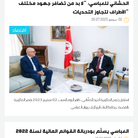
الحشاني للعباسي: "لا بد من تضافر جهود مختلف
الأطراف لتجاوز التحديات"
02
20:07 2023 سبتمبر
اقتصاد
استقبل رئيس الحكومة أحمد الحشّاني، ظهر اليوم السبت 02 سبتمبر 2023 بقصر الحكومة
بالقصبة، محافظ البنك المركزي مروان العباسي
العباسي يسلّم بودربالة القوائم المالية لسنة 2022