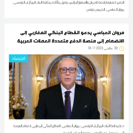
الدفع باعتبارها رافعة للادماج والاستقرار الماليين، وفق ما أكده محافظ البنك المركزي التونسي،
مروان العباسي، الخميس بتونس
مروان العباسي يدعو القطاع البنكي المغاربي إلى
الانضمام إلى منصة الدفع متعددة العملات العربية
30
18:11 2023 جانفي
اقتصاد
دعا محافظ البنك المركزي التونسي، مروان العباسي، القطاع البنكي المغاربي لاغتنام الفرصة
التي تتيحها منصة الدفع متعددة العملات العربية