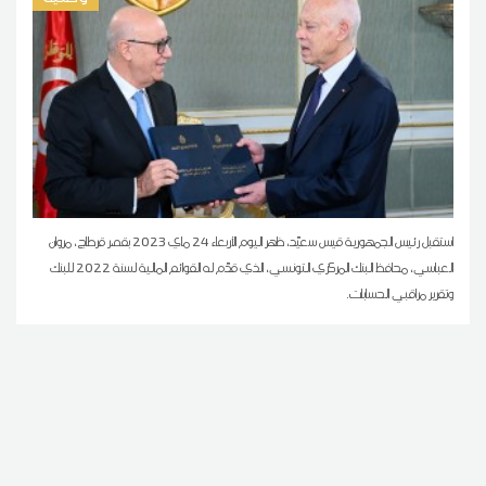
استقبل رئيس الجمهورية قيس سعيّد، ظهر اليوم الأربعاء 24 ماي 2023 بقصر قرطاج، مروان
العباسي، محافظ البنك المركزي التونسي، الذي قدّم له القوائم المالية لسنة 2022 للبنك
وتقرير مراقبي الحسابات.