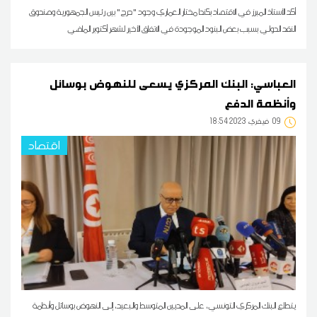
أكد الأستاذ المبرز في الاقتصاد بكندا مختار العماري وجود "حرج" بين رئيس الجمهورية وصندوق
النقد الدولي بسبب بعض البنود الموجودة في الاتفاق الأخير لشهر أكتوبر الماضي
العباسي: البنك المركزي يسعى للنهوض بوسائل
وأنظمة الدفع
09
18:54 2023 فيفري
اقتصاد
يتطلع البنك المركزي التونسي، على المديين المتوسط والبعيد، إلى النهوض بوسائل وأنظمة