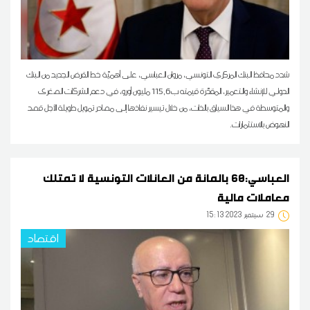
شدد محافظ البنك المركزي التونسي، مروان العباسي، على أهميّة خط القرض الجديد من البنك
الدولي للإنشاء والتعمير، المقدّرة قيمته ب115,6 مليون أورو، في دعم الشركات الصغرى
والمتوسطة في هذا السياق بالذات، من خلال تيسير نفاذها إلى مصادر تمويل طويلة الأجل قصد
النهوض بالاستثمارات.
العباسي:60 بالمائة من العائلات التونسية لا تمتلك
معاملات مالية
29
15:13 2023 سبتمبر
اقتصاد