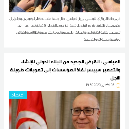
قال محافظ المركزي التونسي، مروان العباسي، خلال جلسة صلب لجنة المالية والميزانية بالبرلمان
وخصصت لمناقشة مشروع القانون المتعلق بالترخيص للبنك المركزي التونسي في منح
تسهيلات لفائدة الخزينة العامة للدولة، إن الوضعية اليوم تعتبر صعبة نظرا لنسبة الاقتراض
المرتفعة ونسبة النمو الضعيفة
العباسي : القرض الجديد من البنك الدولي للإنشاء
والتعمير سييسر نفاذ المؤسسات إلى تمويلات طويلة
الأجل
06
19:50 2023 أكتوبر
اقتصاد