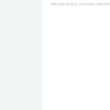
حيرة البيبان التي تتوسط مدينتي جرجيس وبن قردان من ولاية