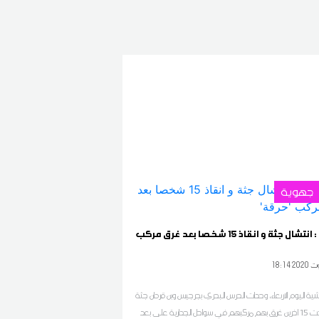
جهوية
جرجيس : انتشال جثة و انقاذ 15 شخصا بعد غرق مركب
1 2020 أوت
ة اليوم الاربعاء، وحدات الحرس البحري بجرجيس وبن قردان جثة
شاب وأنقذت 15 اخرين غرق بهم مركبهم في سواحل الجدارية على بعد