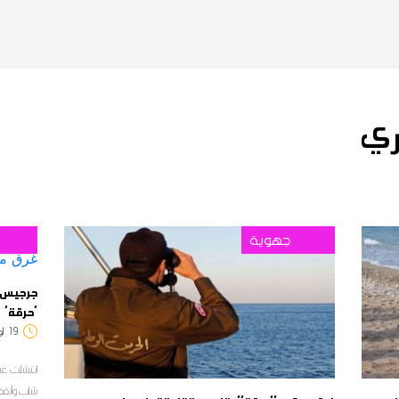
ري
جهوية
'حرقة'
19
8:14
انتشلت عشي