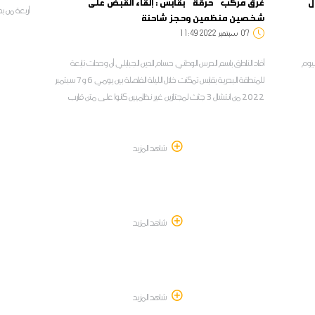
 دول
غرق مركب ''حرقة'' بقابس : إلقاء القبض على
أربعة من ب
شخصين منظمين وحجز شاحنة
مدنين
07
11:49 2022 سبتمبر
ليوم
أفاد الناطق باسم الحرس الوطني حسام الدين الجبابلي أن وحدات تابعة
للمنطقة البحرية بقابس تمكنت خلال الليلة الفاصلة بين يومي 6 و 7 سبتمبر
2022 من انتشال 3 جثث لمجتازين غير نظاميين كانوا على متن قارب
تعرض للغرق
شاهد المزيد
شاهد المزيد
شاهد المزيد