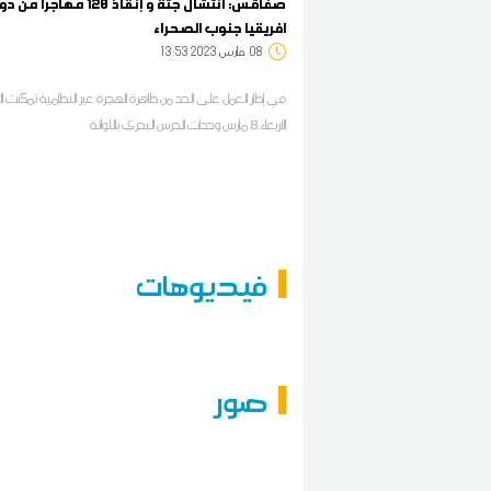
صفاقس: انتشال جثة و إنقاذ 120 مهاجرا من
افريقيا جنوب الصحراء
08
13:53 2023 مارس
في إطار العمل على الحد من ظاهرة الهجرة غير النظامية تمكنت ا
الأربعاء 8 مارس وحدات الحرس البحري باللواتة
فيديوهات
صور