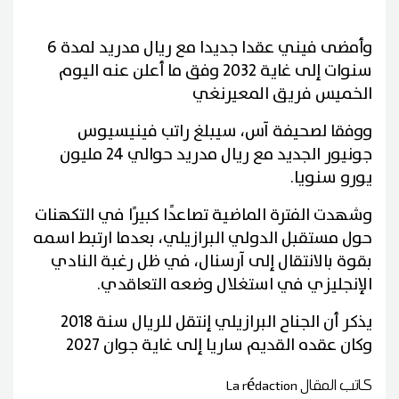
وأمضى فيني عقدا جديدا مع ريال مدريد لمدة 6
سنوات إلى غاية 2032 وفق ما أعلن عنه اليوم
الخميس فريق المعيرنغي
ووفقا لصحيفة آس، سيبلغ راتب فينيسيوس
جونيور الجديد مع ريال مدريد حوالي 24 مليون
يورو سنويا.
وشهدت الفترة الماضية تصاعدًا كبيرًا في التكهنات
حول مستقبل الدولي البرازيلي، بعدما ارتبط اسمه
بقوة بالانتقال إلى آرسنال، في ظل رغبة النادي
الإنجليزي في استغلال وضعه التعاقدي.
يذكر أن الجناح البرازيلي إنتقل للريال سنة 2018
وكان عقده القديم ساريا إلى غاية جوان 2027
كاتب المقال
La rédaction