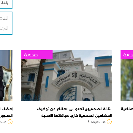
بسام
النا
الجل
وية
جهوية
صناعية
نقابة الصحفيين تدعو إلى الامتناع عن توظيف
إمضاء ا
المضامين الصحفية خارج سياقاتها الأصلية
الصنوبر 
منذ
دقيقة
18
منذ د