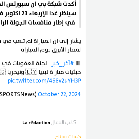
أكدت شبكة بي ان سبورتس القط
سينظر غدا ال
في إطار منافسات الجولة الرابعة من تصفيات كأس إفريقيا 2025
يشار إلى ان المباراة لم تلعب في 
لمطار الأبرق يوم المباراة
🟥
#آخر_خبر
| لجنة العقوبات في ال
حيثيات مباراة ليبيا 🇱🇾 ونيجريا 🇳🇬 يوم غد الأربعاء
pic.twitter.com/4S8v2uYH3P
October 22, 2024
— beIN SPORTS الإخبارية (@s
كاتب المقال
La rédaction
كلمات مفتاح