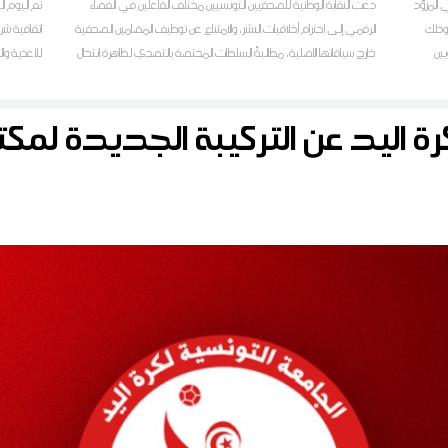
المزوّد
دعت النقابة الوطنية للصحفيين التونسيين مختلف الفاعلين في الفضاء
تم اليوم ال
 وذلك
الرقمي إلى احترام أخلاقيات النشر، والامتناع عن توظيف المضامين الصحفية
اتفاقية شرا
يين
خارج سياقاتها الأصلية، مطالبةً السلطات المختصة بالتصدي لظاهرة انتحال
للأغذية وال
الصفة الإعلامية، وكل الممارسات التي تسيء إلى الصحفيين وإلى المهنة،
وتساهم في تقويض الثقة في الإعلام المهني
رة اليد عن التركيبة الجديدة لمكت