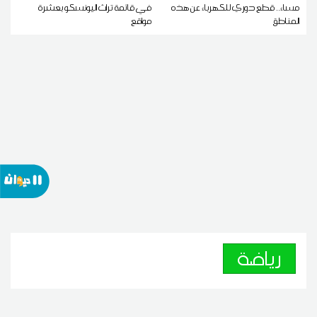
مساء.. قطع دوري للكهرباء عن هذه
في قائمة تراث اليونسكو بعشرة
المناطق
مواقع
رياضة
فينيسيوس يمدد عقده مع الريال