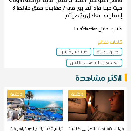
ڨابس الموسم المضاي ضمن اندية الرابطة الاولى
حيث حيث قاد الفريق في 7 مقابلات حقق خلالها 3
إنتصارات ، تعادل و2 هزائم
كاتب المقال
La rédaction
كلمات مفتاح
طارق الجراية
مستقبل ڨابس
المستقبل الرياضي بڨابس
الاكثر مشاهدة
وطنية
وطنية
من الساعة منتصف النهار إلى الخامسة
تونس تتصدر الدول العربية والإفريقية