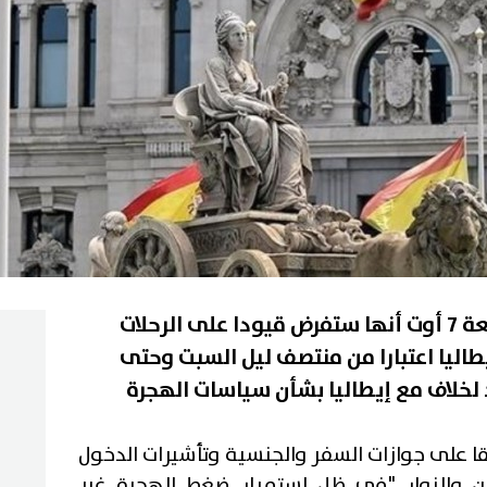
أعلنت الحكومة الإسبانية الجمعة 7 أوت أنها ستفرض قيودا على الرحلات
طاليا اعتبارا من منتصف ليل السبت وحتى
لخلاف مع إيطاليا بشأن سياسات الهجرة
ا على جوازات السفر والجنسية وتأشيرات الدخول
يين والزوار "في ظل استمرار ضغط الهجرة غير