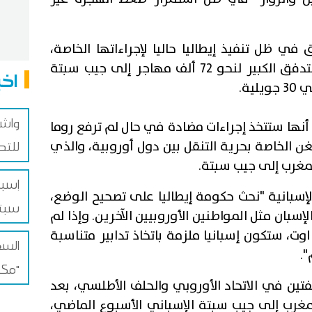
 في ظل تنفيذ إيطاليا حاليا لإجراءاتها الخاصة،
والتي قالت روما إنها مدفوعة بالتدفق الكبير لنحو 72 ألف مهاجر إلى جيب سبتة
اخب
ية.
واش
ن أنها ستتخذ إجراءات مضادة في حال لم ترفع روما
ن الخاصة بحرية التنقل بين دول أوروبية، والذي
للتد
مغرب إلى جيب سبتة.
إسبا
إسبانية "نحث حكومة إيطاليا على تصحيح الوضع،
سبتة
إسبان مثل المواطنين الأوروبيين الآخرين. وإذا لم
فعل ذلك قبل نهاية الأحد في 9 اوت، ستكون إسبانيا ملزمة باتخاذ تدابير متناسبة
السع
.
مكة للدفاع المشترك"
يفتين في الاتحاد الأوروبي والحلف الأطلسي، بعد
ن المغرب إلى جيب سبتة الإسباني الأسبوع الماضي،