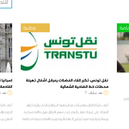
للتد
ياضة
وطنية
نقل تونس: تكرر إلقاء الفضلات يعرقل أشغال تهيئة
إسبانيا
محطات خط الضاحية الشمالية
القادمة 
منذ
ساعات
7
منذ
س
هاجم
أعلنت شركة النقل بتونس أنه رغم المجهود المتواصل الذي يؤمّنه أعوان
الشركة على امتداد فترات اليوم حيث تسهر بالتداول فرق نظافة صباحية
الجوية وال
ومسائية وليلية تنفيذ لبرنامج العناية بالبيئة وبمحطاتها وخصوصا تدخلاتها
السابع من 
على مستوى الخط الحديدي للضاحية الشمالية تونس-حلق الوادي-