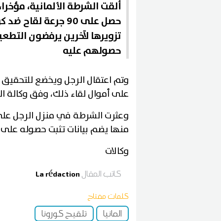
تزويرها لآخرين يرفضون التط
حصولهم عليه
وتم اعتقال الرجل ويخضع للتحقيق 
على أموال لقاء ذلك، وفق وكالة الأنب
وعثرت الشرطة في منزل الرجل على
منها يضم بيانات تثبت حصوله على ج
وكالات
كاتب المقال
La rédaction
كلمات مفتاح
المانيا
تلقيح كورونا