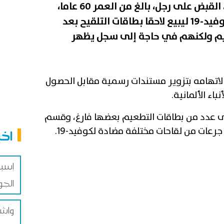
ألقت الشرطة الألمانية، مؤخرا، القبض على رجل، بالغ من العمر 60 عاما،
حصل على 90 جرعة لقاح ضد كوفيد-19 ليبيع لاحقا بطاقات التلقيح بعد
عيم ولكنهم في حاجة إلى سجل يظهر
لاتهامه بتزوير مستندات رسمية مقابل الحصول
اء الألمانية.
 عدد من بطاقات التطعيم بعضها فارغ، وقسم
رعات من لقاحات مختلفة مضادة لكوفيد-19.
اخب
إسبا
الجو
واش