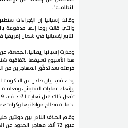
النظامية".
وقالت إسبانيا إن الإجراءات ستطبق
التابع لإسبانيا في شمال إفريقيا في 30 جويل
وحذرت إسبانيا إيطاليا، الجمعة، م
هذا الأسبوع تعليقها لاتفاقية شنغ
فرضته بعد تدفّق المهاجرين من ال
وجاء في بيان صادر عن الحكومة ال
وإنهاء عمليات التفتيش، ومعاملة ال
ت
لحماية مصالح مواطنيها وكرامتهم"
وقام الخلاف النادر بين دولتين حل
عبور 72 ألف مهاجر الحدود م