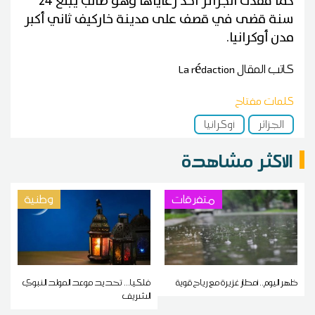
كما فقدت الجزائر أحد رعاياها وهو طالب يبلغ 24
سنة قضى في قصف على مدينة خاركيف ثاني أكبر
مدن أوكرانيا.
كاتب المقال
La rédaction
كلمات مفتاح
الجزائر
أوكرانيا
الاكثر مشاهدة
متفرقات
وطنية
ظهر اليوم.. أمطار غزيرة مع رياح قوية
فلكيا... تحديد موعد المولد النبوي
الشريف