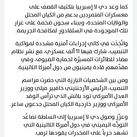
كما وعد دي لا إسبرييا بتكثيف القصف على
معسكرات المتمردين بدعم من الكيان المحتل
والولايات المتحدة، وببناء سجون ضخمة على غرار
تلك الموجودة في السلفادور لمكافحة الجريمة.
واتُخِذَت في كالي إجراءات أمنية مشددة لمواكبة
التنصيب، شارك فيها 11 ألف عسكري، مع نشر نظام
مضاد للطائرات المسيّرة لحماية الضيوف، وفي
مقدّمهم قادة يمينيون من دول أميركا اللاتينية.
ومن بين الشخصيات البارزة التي حضرت مراسم
التنصيب، الرئيس الأرجنتيني خافيير ميلي ووزير
العدل الأميركي تود بلانش الذي ترأس الوفد
الأميركي ووزير خارجية الكيان المحتل جدعون ساعر.
وعزّز وصول دي لا إسبرييا إلى السلطة تصاعُد
التوجُّه اليميني في دول أميركا اللاتينية التي
تشهد حرباً على المخدرات يقودها ترمب.