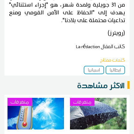
من 31 جويلية ولمدة شهر، هو "إجراء استثنائي"
يهدف إلى "الحفاظ على الأمن القومي ومنع
تداعيات محتملة على بلادنا".
(رويترز)
كاتب المقال
La rédaction
كلمات مفتاح
إيطاليا
إسبانيا
الاكثر مشاهدة
متفرقات
متفرقات