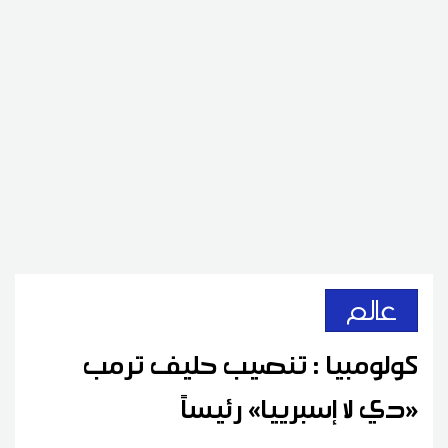
عالم
كولومبيا : تنصيب حليف ترمب
«دي لا إسبرييا» رئيساً