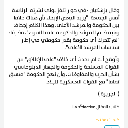
وقال بزشكيان -في حوار تلفزيوني نشرته الرئاسة
أمس الجمعة: "يريد البعض الإيحاء بأن هناك خلافا
بين الحكومة والمرشد الأعلى، وهذا الكلام إجحاف
وفيه ظلم للمرشد والحكومة على السواء"، مضيفا:
"لم تتحرك أي حكومة بقدر حكومتي في إطار
سياسات المرشد الأعلى".
وأوضح أنه لم يحدث أي خلاف "على الإطلاق" بين
القوات المسلحة والحكومة والجهاز الدبلوماسي
بشأن الحرب والمفاوضات، وأن نهج الحكومة "متسق
تماما" مع القوات العسكرية للبلاد.
( الجزيرة )
كاتب المقال
La rédaction
كلمات مفتاح