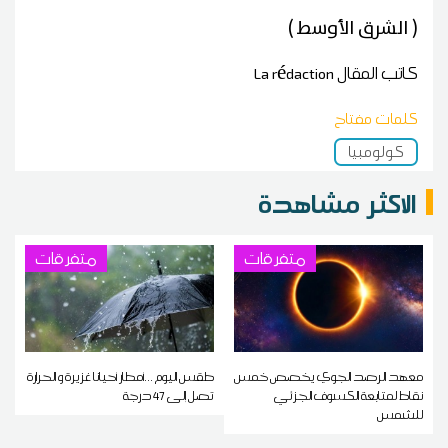
( الشرق الأوسط )
كاتب المقال
La rédaction
كلمات مفتاح
كولومبيا
الاكثر مشاهدة
متفرقات
متفرقات
معهد الرصد الجوي يخصص خمس
طقس اليوم ...أمطار أحيانا غزيرة و الحرارة
نقاط لمتابعة الكسوف الجزئي
تصل إلى 47 درجة
للشمس