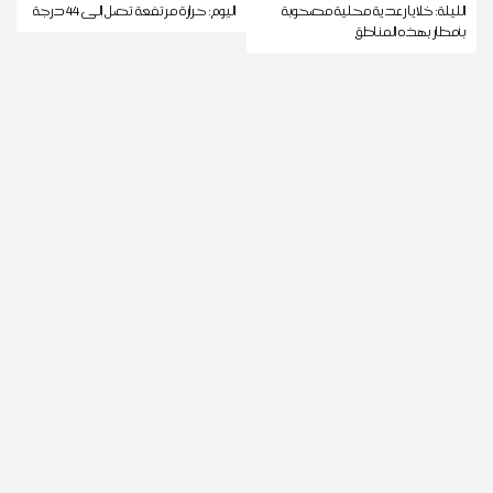
الليلة: خلايا رعدية محلية مصحوبة
اليوم: حرارة مرتفعة تصل إلى 44 درجة
بأمطار بهذه المناطق