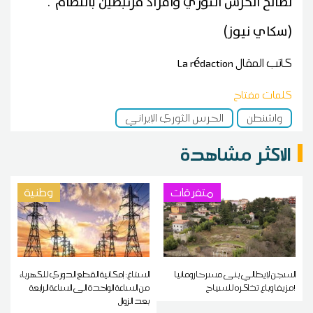
لصالح الحرس الثوري وأفراد مرتبطين بالنظام".
(سكاي نيوز)
كاتب المقال
La rédaction
كلمات مفتاح
واشنطن
الحرس الثوري الإيراني
الاكثر مشاهدة
متفرقات
وطنية
السجن لإيطالي بنى مسرحا رومانيا
الستاغ: إمكانية القطع الدوري للكهرباء
مزيفا وباع تذاكره للسياح!
من الساعة الواحدة الى الساعة الرابعة
بعد الزوال