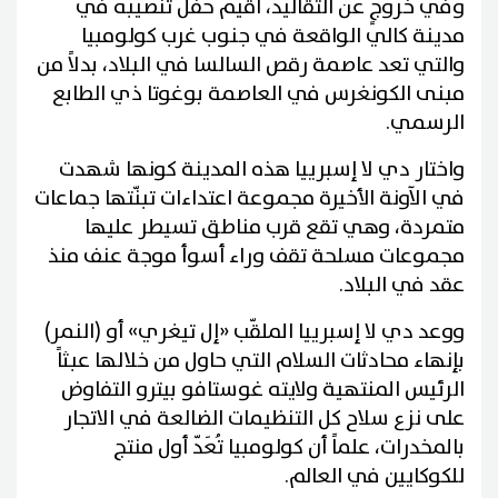
وفي خروجٍ عن التقاليد، أُقيم حفل تنصيبه في
مدينة كالي الواقعة في جنوب غرب كولومبيا
والتي تعد عاصمة رقص السالسا في البلاد، بدلاً من
مبنى الكونغرس في العاصمة بوغوتا ذي الطابع
الرسمي.
واختار دي لا إسبرييا هذه المدينة كونها شهدت
في الآونة الأخيرة مجموعة اعتداءات تبنّتها جماعات
متمردة، وهي تقع قرب مناطق تسيطر عليها
مجموعات مسلحة تقف وراء أسوأ موجة عنف منذ
عقد في البلاد.
ووعد دي لا إسبرييا الملقّب «إل تيغري» أو (النمر)
بإنهاء محادثات السلام التي حاول من خلالها عبثاً
الرئيس المنتهية ولايته غوستافو بيترو التفاوض
على نزع سلاح كل التنظيمات الضالعة في الاتجار
بالمخدرات، علماً أن كولومبيا تُعَدّ أول منتج
للكوكايين في العالم.