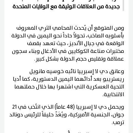
جديدة من العلاقات الوثيقة مع الولايات المتحدة
ومن المتوقع أن يُحدث المحامي الثري المعروف
بأسلوبه الصاخب، تحولاً حاداً نحو اليمين في الدولة
الواقعة في جبال الأنديز، حيث تعهد بقصف
مختبرات صناعة الكوكايين في الأدغال وبناء سجون
عملاقة وتقليص حجم الدولة بشكل كبير.
وعانق دي لا إسبرييا نائبه خوسيه مانويل
ريستريبو بعد أدائهما اليمين الدستورية، كما أديا
التحية العسكرية التي اشتهرا بها خلال حملتهما
الانتخابية.
ويحمل دي لا إسبرييا (48 عاماً) الذي انتُخب في 21
جوان، الجنسية الأميركية، ويُعَدّ حليفاً للرئيس دونالد
ترمب.